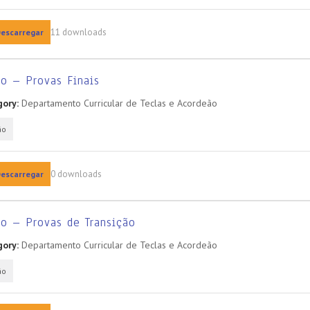
11 downloads
escarregar
ão – Provas Finais
ory:
Departamento Curricular de Teclas e Acordeão
ão
0 downloads
escarregar
ão – Provas de Transição
ory:
Departamento Curricular de Teclas e Acordeão
ão