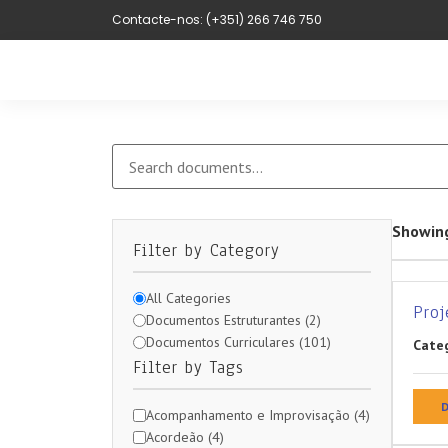
Contacte-nos: (+351) 266 746 750
Showin
Filter by Category
All Categories
Proj
Documentos Estruturantes (2)
Documentos Curriculares (101)
Categ
Filter by Tags
D
Acompanhamento e Improvisação (4)
Acordeão (4)