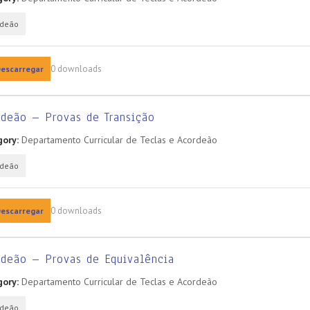
rdeão
0 downloads
escarregar
deão – Provas de Transição
ory:
Departamento Curricular de Teclas e Acordeão
rdeão
0 downloads
escarregar
deão – Provas de Equivalência
ory:
Departamento Curricular de Teclas e Acordeão
rdeão