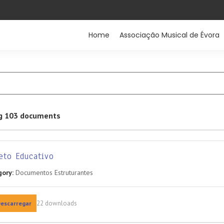
Home
Associação Musical de Évora
g 103 documents
eto Educativo
ory:
Documentos Estruturantes
22 downloads
escarregar