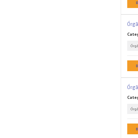
D
Órg
Categ
Órg
D
Órg
Categ
Órg
D