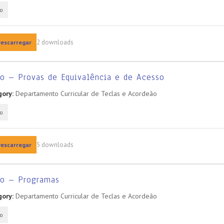
o
2 downloads
escarregar
o – Provas de Equivalência e de Acesso
ory:
Departamento Curricular de Teclas e Acordeão
o
5 downloads
escarregar
no – Programas
ory:
Departamento Curricular de Teclas e Acordeão
o