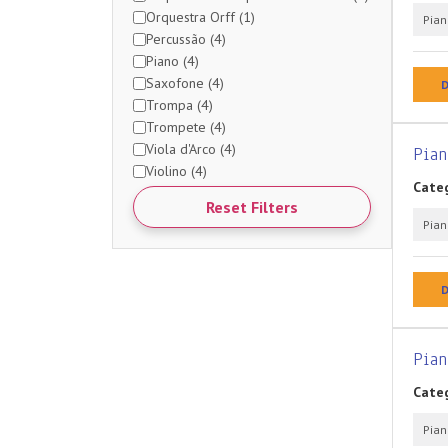
Orquestra Orff (1)
Pian
Percussão (4)
Piano (4)
Saxofone (4)
D
Trompa (4)
Trompete (4)
Viola d'Arco (4)
Pian
Violino (4)
Categ
Reset Filters
Pian
D
Pia
Categ
Pian