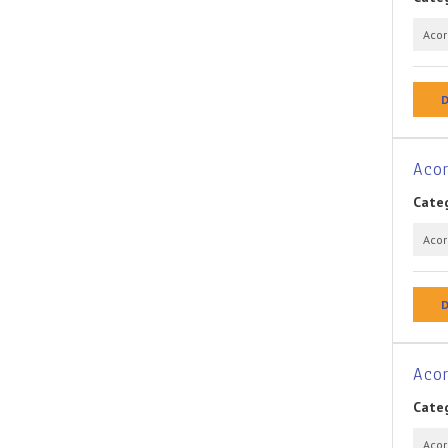
Aco
D
Acor
Categ
Aco
D
Acor
Categ
Aco