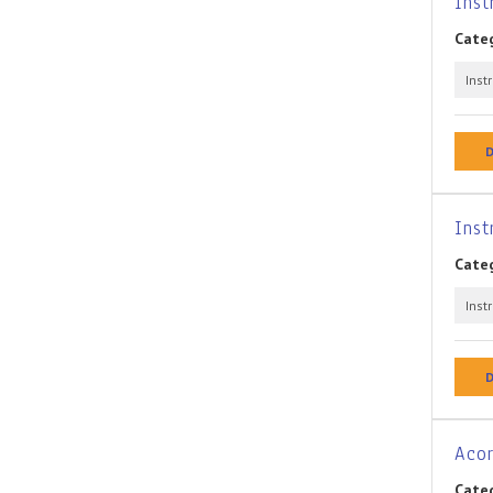
Inst
Categ
Inst
D
Ins
Categ
Inst
D
Acor
Categ