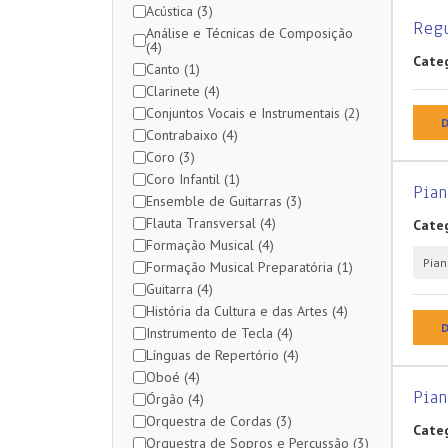
Acústica (3)
Reg
Análise e Técnicas de Composição
(4)
Categ
Canto (1)
Clarinete (4)
Conjuntos Vocais e Instrumentais (2)
D
Contrabaixo (4)
Coro (3)
Coro Infantil (1)
Pian
Ensemble de Guitarras (3)
Flauta Transversal (4)
Categ
Formação Musical (4)
Pian
Formação Musical Preparatória (1)
Guitarra (4)
História da Cultura e das Artes (4)
D
Instrumento de Tecla (4)
Línguas de Repertório (4)
Oboé (4)
Pian
Órgão (4)
Orquestra de Cordas (3)
Categ
Orquestra de Sopros e Percussão (3)