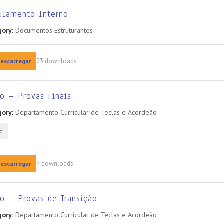
ulamento Interno
ory:
Documentos Estruturantes
23 downloads
escarregar
o – Provas Finais
ory:
Departamento Curricular de Teclas e Acordeão
o
4 downloads
escarregar
o – Provas de Transição
ory:
Departamento Curricular de Teclas e Acordeão