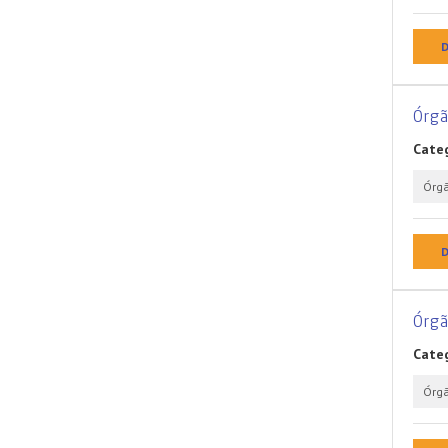
D
Órg
Categ
Órg
D
Órg
Categ
Órg