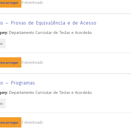
0 downloads
escarregar
ão – Provas de Equivalência e de Acesso
ory:
Departamento Curricular de Teclas e Acordeão
ão
0 downloads
escarregar
ão – Programas
ory:
Departamento Curricular de Teclas e Acordeão
ão
3 downloads
escarregar