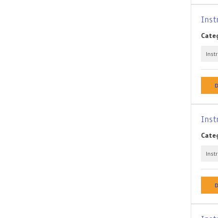
Inst
Categ
Inst
D
Inst
Categ
Inst
D