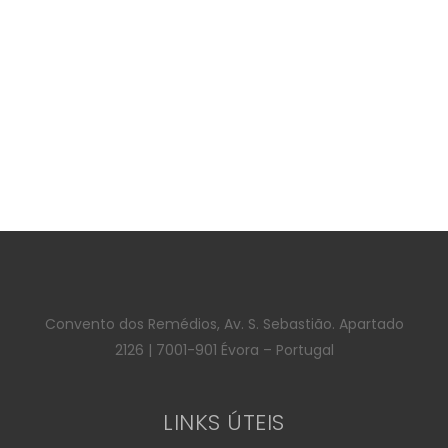
Convento dos Remédios, Av. S. Sebastião. Apartado
2126 | 7001-901 Évora – Portugal
LINKS ÚTEIS