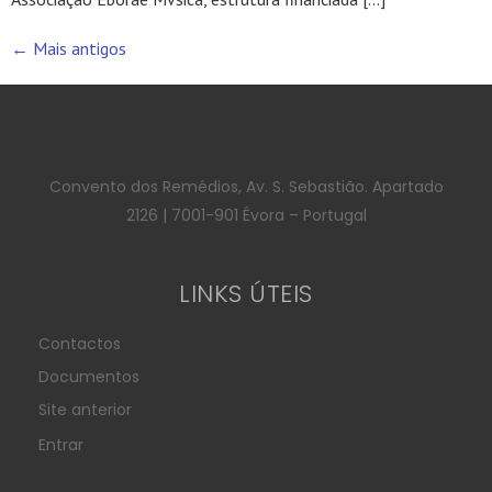
←
Mais antigos
Convento dos Remédios, Av. S. Sebastião. Apartado
2126 | 7001-901 Évora – Portugal
LINKS ÚTEIS
Contactos
Documentos
Site anterior
Entrar