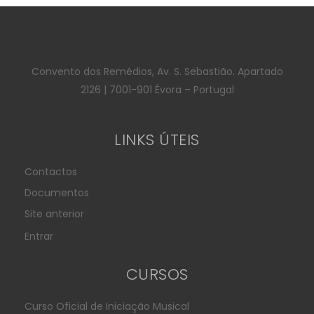
Convento dos Remédios, Av. S. Sebastião. Apartado
2126 | 7001-901 Évora – Portugal
LINKS ÚTEIS
Contactos
Documentos
Site anterior
Entrar
CURSOS
Curso Oficial de Iniciação Musical