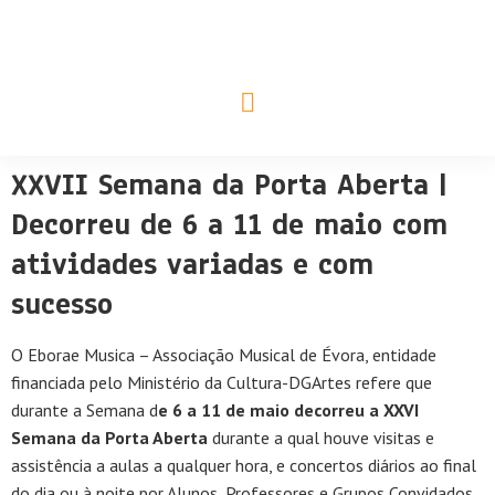
Associação Musical de Évora
Conservatório Regional de Évora
XXVII Semana da Porta Aberta |
Decorreu de 6 a 11 de maio com
atividades variadas e com
sucesso
O Eborae Musica – Associação Musical de Évora, entidade
financiada pelo Ministério da Cultura-DGArtes refere que
durante a Semana d
e 6 a 11 de maio decorreu a XXVI
Semana da Porta Aberta
durante a qual houve visitas e
assistência a aulas a qualquer hora, e concertos diários ao final
do dia ou à noite por Alunos, Professores e Grupos Convidados