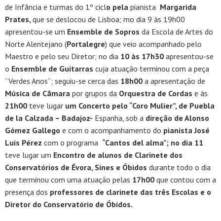
de Infância e turmas do 1º cicl
o pela
pianista
Margarida
Prates,
que se deslocou de Lisboa; mo dia 9 às 19h00
apresentou-se um
Ensemble de Sopros
da Escola de Artes do
Norte Alentejano (
Portalegre
) que veio acompanhado pelo
Maestro e pelo seu Diretor; no dia
10 às 17h30
apresentou-se
o
Ensemble de Guitarras
cuja atuação terminou com a peça
“Verdes Anos”; seguiu-se cerca das
18h00
a apresentação de
Música de Câmara
por grupos da
Orquestra de Cordas
e às
21h00
teve lugar
um Concerto pelo “Coro Mulier”, de Puebla
de la Calzada – Badajoz-
Espanha, sob a
direção de Alonso
Gómez Gallego
e com o acompanhamento do
pianista José
Luis Pérez
com o programa
“Cantos del alma”; no dia 11
teve lugar um
Encontro de alunos de Clarinete dos
Conservatórios de Évora, Sines e Óbidos
durante todo o dia
que terminou com uma
atuação pelas
17h00
que contou com a
presença dos
professores de clarinete das três Escolas e o
Diretor do Conservatório de Óbidos.