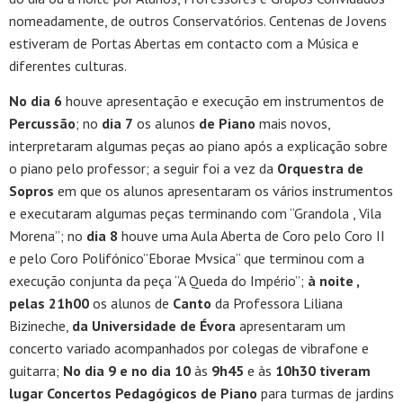
nomeadamente, de outros Conservatórios. Centenas de Jovens
estiveram de Portas Abertas em contacto com a Música e
diferentes culturas.
No dia 6
houve apresentação e execução em instrumentos de
Percussão
; no
dia 7
os alunos
de Piano
mais novos,
interpretaram algumas peças ao piano após a explicação sobre
o piano pelo professor; a seguir foi a vez da
Orquestra de
Sopros
em que os alunos apresentaram os vários instrumentos
e executaram algumas peças terminando com “Grandola , Vila
Morena”; no
dia 8
houve uma Aula Aberta de Coro pelo Coro II
e pelo Coro Polifónico”Eborae Mvsica” que terminou com a
execução conjunta da peça “A Queda do Império”;
à noite ,
pelas 21h00
os alunos de
Canto
da Professora Liliana
Bizineche,
da Universidade de Évora
apresentaram um
concerto variado acompanhados por colegas de vibrafone e
guitarra;
No dia 9 e no dia 10
às
9h45
e às
10h30 tiveram
lugar Concertos Pedagógicos de Piano
para turmas de jardins