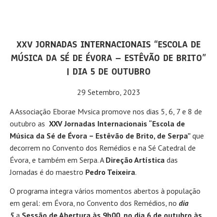
XXV JORNADAS INTERNACIONAIS “ESCOLA DE
MÚSICA DA SÉ DE ÉVORA – ESTÊVÃO DE BRITO”
| DIA 5 DE OUTUBRO
29 Setembro, 2023
A Associação Eborae Mvsica promove nos dias 5, 6, 7 e 8 de
outubro as
XXV Jornadas Internacionais “Escola de
Música da Sé de Évora – Estêvão de Brito, de Serpa”
que
decorrem no Convento dos Remédios e na Sé Catedral de
Évora, e também em Serpa. A
Direção Artística
das
Jornadas é do maestro
Pedro Teixeira
.
O programa integra vários momentos abertos à população
em geral: em Évora, no Convento dos Remédios, no
dia
5
a
Sessão de Abertura às 9h00, no dia 6 de outubro às