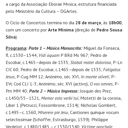
a cargo da Associação Eborae Mvsica, estrutura financiada
pelo Ministério da Cultura – DGArtes.
O Ciclo de Concertos termina no dia
28 de março
, às
18h00
,
com um concerto por
Arte Mínima
(direção de
Pedro Sousa
Silva
).
Programa
:
Parte 1 – Música Manuscrita:
Miguel da Fonseca,
fl. c.1530–1544,
Vidi aquam
P BRd Ms 967; Pedro de
Escobar, c.1465–depois de 1535,
Stabat mater dolorosa
, P-Ln
CIC 60; Pedro de Escobar, c.1465–depois de 1535,
Fatigatus
Jesus
, P-Cug MM 12; Anónimo, séc. XVI,
In monte oliveti
, P-
EVc Cod CLI 1-3; Anónimo, séc. XVI (activo),
O vos omnes
, P-
Pm MM 40;
Parte 2 – Música Impressa:
Josquin des Prez,
c.1450/55–1521,
Memor esto verbi tui
, Motetti de la corona,
Liber 1 (Petrucci, Fossombrone, 1514); Nicholas Gombert,
c.1495–c. 1560,
Miserere pie Jesu
, Cantiones quinque vocum
selectissimae (Schöffer, Estrasburgo, 1539); Phillippe
Verdelot, c.1480/1485 – c.1530/1540,
Victime paschale
,