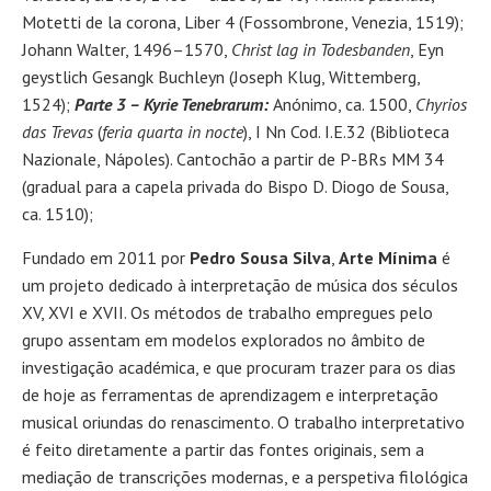
Motetti de la corona, Liber 4 (Fossombrone, Venezia, 1519);
Johann Walter, 1496–1570,
Christ lag in Todesbanden
, Eyn
geystlich Gesangk Buchleyn (Joseph Klug, Wittemberg,
1524);
Parte 3 – Kyrie Tenebrarum:
Anónimo, ca. 1500,
Chyrios
das Trevas
(
feria quarta in nocte
), I Nn Cod. I.E.32 (Biblioteca
Nazionale, Nápoles). Cantochão a partir de P-BRs MM 34
(gradual para a capela privada do Bispo D. Diogo de Sousa,
ca. 1510);
Fundado em 2011 por
Pedro Sousa Silva
,
Arte Mínima
é
um projeto dedicado à interpretação de música dos séculos
XV, XVI e XVII. Os métodos de trabalho empregues pelo
grupo assentam em modelos explorados no âmbito de
investigação académica, e que procuram trazer para os dias
de hoje as ferramentas de aprendizagem e interpretação
musical oriundas do renascimento. O trabalho interpretativo
é feito diretamente a partir das fontes originais, sem a
mediação de transcrições modernas, e a perspetiva filológica