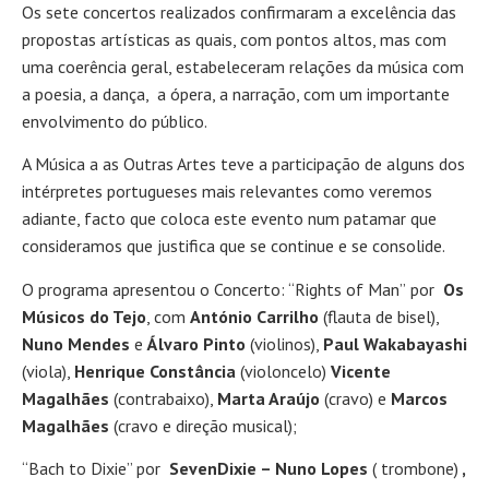
Os sete concertos realizados confirmaram a excelência das
propostas artísticas as quais, com pontos altos, mas com
uma coerência geral, estabeleceram relações da música com
a poesia, a dança, a ópera, a narração, com um importante
envolvimento do público.
A Música a as Outras Artes teve a participação de alguns dos
intérpretes portugueses mais relevantes como veremos
adiante, facto que coloca este evento num patamar que
consideramos que justifica que se continue e se consolide.
O programa apresentou o Concerto: “Rights of Man”
por
Os
Músicos do Tejo
, com
António
Carrilho
(flauta de bisel),
Nuno Mendes
e
Álvaro Pinto
(violinos),
Paul Wakabayashi
(viola),
Henrique Constância
(violoncelo)
Vicente
Magalhães
(contrabaixo),
Marta Araújo
(cravo) e
Marcos
Magalhães
(cravo e direção musical);
“Bach to Dixie” por
SevenDixie – Nuno Lopes
( trombone)
,