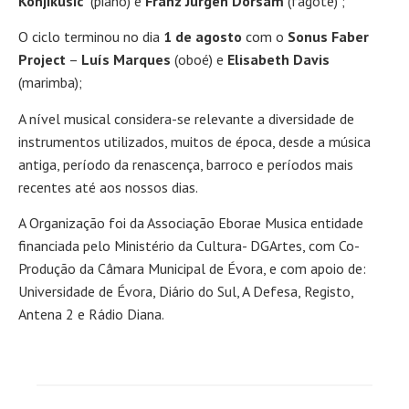
Konjikusic
(piano) e
Franz Jurgen Dorsam
(fagote) ;
O ciclo terminou no dia
1 de agosto
com o
Sonus Faber
Project
–
Luís Marques
(oboé) e
Elisabeth Davis
(marimba);
A nível musical considera-se relevante a diversidade de
instrumentos utilizados, muitos de época, desde a música
antiga, período da renascença, barroco e períodos mais
recentes até aos nossos dias.
A Organização foi da Associação Eborae Musica entidade
financiada pelo Ministério da Cultura- DGArtes, com Co-
Produção da Câmara Municipal de Évora, e com apoio de:
Universidade de Évora, Diário do Sul, A Defesa, Registo,
Antena 2 e Rádio Diana.