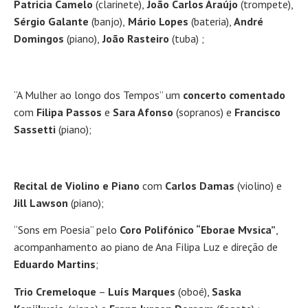
Patricia Camelo
(clarinete),
João Carlos Araújo
(trompete),
Sérgio Galante
(banjo),
Mário Lopes
(bateria),
André
Domingos
(piano),
João Rasteiro
(tuba) ;
“A Mulher ao longo dos Tempos” um
concerto comentado
com
Filipa Passos
e
Sara Afonso
(sopranos) e
Francisco
Sassetti
(piano);
Recital de Violino e Piano
com
Carlos Damas
(violino) e
Jill Lawson
(piano);
“Sons em Poesia” pelo
Coro Polifónico “Eborae Mvsica”
,
acompanhamento ao piano de Ana Filipa Luz e direção de
Eduardo Martins
;
Trio Cremeloque
–
Luís Marques
(oboé),
Saska