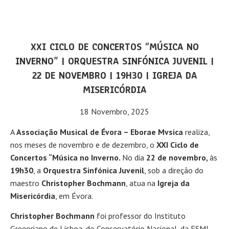
XXI CICLO DE CONCERTOS “MÚSICA NO
INVERNO” | ORQUESTRA SINFÓNICA JUVENIL |
22 DE NOVEMBRO | 19H30 | IGREJA DA
MISERICÓRDIA
18 Novembro, 2025
A
Associação Musical de Évora – Eborae Mvsica
realiza,
nos meses de novembro e de dezembro, o
XXI Ciclo de
Concertos “Música no Inverno.
No dia
22 de novembro,
às
19h30
, a
Orquestra Sinfónica Juvenil
, sob a direção do
maestro
Christopher Bochmann
, atua na
Igreja da
Misericórdia
, em Évora.
Christopher Bochmann
foi professor do Instituto
Gregoriano de Lisboa, do Conservatório Nacional, da ESML,