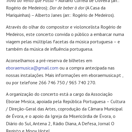
Trova do Vento que Passa
– Adriano Correia de Oliveira (arr.:
Rogério de Medeiros);
Dar de beber à dor
(A Casa da
Mariquinhas) – Alberto Janes (arr.: Rogério de Medeiros).
Através do olhar do compositor e violoncelista Rogério de
Medeiros, este concerto convida o público a embarcar numa
viagem pelas múltiplas facetas da música portuguesa – e
também da música de influência portuguesa.
Aconselhamos a pré-reserva de bilhetes em
eboraemusica@gmail.com
ou a compra antecipada nas
nossas instalações. Mais informações em eboraemusica.pt ,
ou por telefone 266 746 750 / 965 740 270.
A organização do concerto está a cargo da Associação
Eborae Mvsica, apoiada pela República Portuguesa – Cultura
/ Direção-Geral das Artes, coprodução da Câmara Municipal
de Évora, e o apoio da Igreja da Misericórdia de Évora, o
Diário do Sul, Antena 2, Rádio Diana, A Defesa, Jornal O
Registo e Moov Hotel.