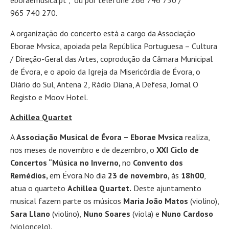
eboraemusica.pt , ou por telefone 266 746 750 /
965 740 270.
A organização do concerto está a cargo da Associação
Eborae Mvsica, apoiada pela República Portuguesa – Cultura
/ Direção-Geral das Artes, coprodução da Câmara Municipal
de Évora, e o apoio da Igreja da Misericórdia de Évora, o
Diário do Sul, Antena 2, Rádio Diana, A Defesa, Jornal O
Registo e Moov Hotel.
Achillea Quartet
A
Associação Musical de Évora – Eborae Mvsica
realiza,
nos meses de novembro e de dezembro, o
XXI Ciclo de
Concertos “Música no Inverno,
no
Convento dos
Remédios,
em Évora.No dia
23 de novembro,
às
18h00
,
atua o quarteto
Achillea Quartet.
Deste ajuntamento
musical fazem parte os músicos
Maria João Matos
(violino),
Sara Llano
(violino),
Nuno Soares
(viola) e
Nuno Cardoso
(violoncelo).