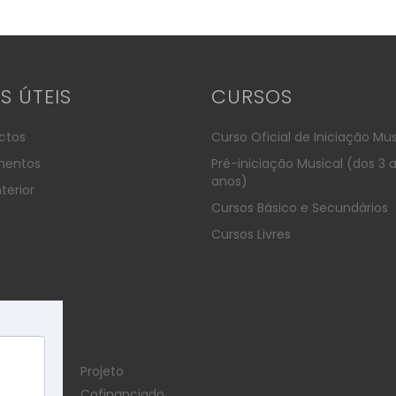
KS ÚTEIS
CURSOS
ctos
Curso Oficial de Iniciação Mus
entos
Pré-iniciação Musical (dos 3 
anos)
terior
Cursos Básico e Secundários
Cursos Livres
Projeto
Cofinanciado