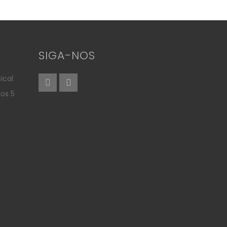
SIGA-NOS
ical
aos 5