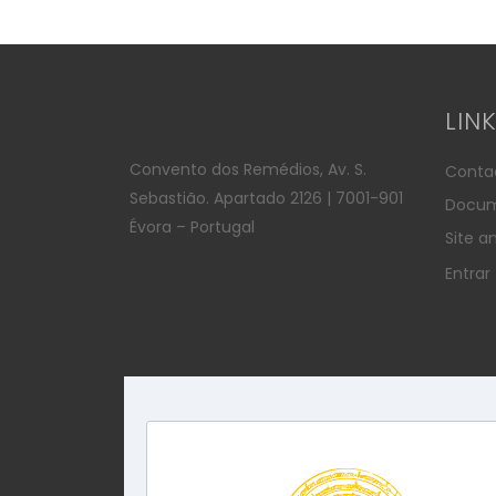
LIN
Convento dos Remédios, Av. S.
Conta
Sebastião. Apartado 2126 | 7001-901
Docum
Évora – Portugal
Site an
Entrar