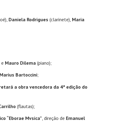
oé),
Daniela Rodrigues
(clarinete),
Maria
) e
Mauro Dilema
(piano);
Marius Bartoccini
;
retará a obra vencedora da 4ª edição do
Carrilho
(flautas);
ico “Eborae Mvsica”
, direção de
Emanuel