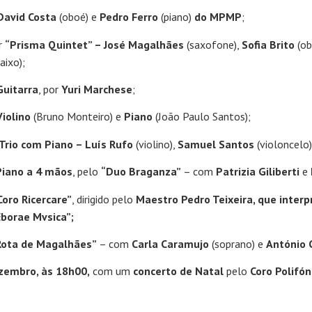
David Costa
(oboé) e
Pedro Ferro
(piano)
do MPMP
;
r
“Prisma Quintet” – José Magalhães
(saxofone),
Sofia Brito
(ob
aixo);
Guitarra
, por
Yuri Marchese
;
Violino
(Bruno Monteiro) e
Piano
(João Paulo Santos);
Trio com Piano – Luís Rufo
(violino),
Samuel Santos
(violoncelo
Piano a 4 mãos
, pelo
“Duo Braganza”
– com
Patrizia Giliberti
e
Coro Ricercare”
, dirigido pelo
Maestro Pedro Teixeira, que interp
Eborae Mvsica”;
 Rota de Magalhães”
– com
Carla Caramujo
(soprano) e
António 
zembro, às 18h00,
com um
concerto de Natal
pelo
Coro Polifón