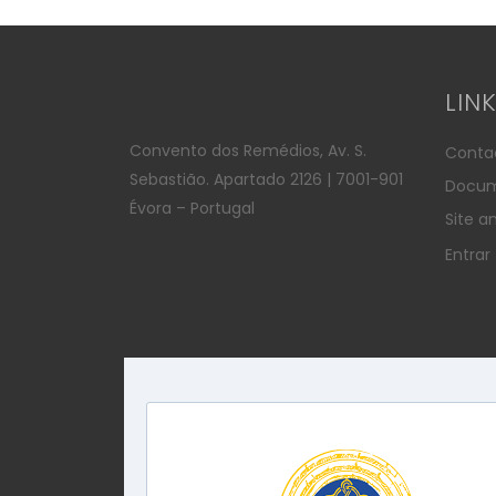
LIN
Convento dos Remédios, Av. S.
Conta
Sebastião. Apartado 2126 | 7001-901
Docum
Évora – Portugal
Site an
Entrar