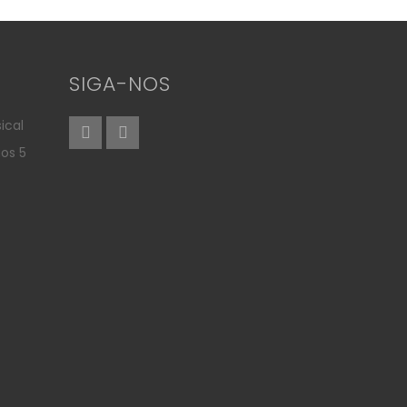
SIGA-NOS
ical
aos 5