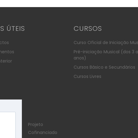
KS ÚTEIS
CURSOS
ctos
Curso Oficial de Iniciação Mus
entos
Pré-iniciação Musical (dos 3 
anos)
terior
Cursos Básico e Secundários
Cursos Livres
Projeto
Cofinanciado