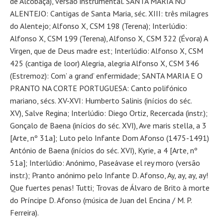
de Alcobaça), versão instrumental. SANTA MARIA NO
ALENTEJO: Cantigas de Santa Maria, séc. XIII: três milagres
do Alentejo; Alfonso X, CSM 198 (Terena); Interlúdio:
Alfonso X, CSM 199 (Terena), Alfonso X, CSM 322 (Évora) A
Virgen, que de Deus madre est; Interlúdio: Alfonso X, CSM
425 (cantiga de loor) Alegria, alegria Alfonso X, CSM 346
(Estremoz): Com’ a grand’ enfermidade; SANTA MARIA E O
PRANTO NA CORTE PORTUGUESA: Canto polifónico
mariano, sécs. XV-XVI: Humberto Salinis (inícios do séc.
XV), Salve Regina; Interlúdio: Diego Ortiz, Recercada (instr.);
Gonçalo de Baena (inícios do séc. XVI), Ave maris stella, a 3
[Arte, nº 31a]; Luto pelo Infante Dom Afonso (1475-1491)
António de Baena (inícios do séc. XVI), Kyrie, a 4 [Arte, nº
51a]; Interlúdio: Anónimo, Paseávase el rey moro (versão
instr.); Pranto anónimo pelo Infante D. Afonso, Ay, ay, ay, ay!
Que fuertes penas! Tutti; Trovas de Álvaro de Brito à morte
do Príncipe D. Afonso (música de Juan del Encina / M. P.
Ferreira).