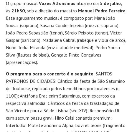
O grupo musical
Vozes Alfonsinas
atua no dia
5 de julho,
às
21h30
, sob a direção do maestro
Manuel Pedro Ferreira
.
Este agrupamento musical é composto por: Maria João
Sousa (soprano), Susana Conde Teixeira (mezzo-soprano),
João Pedro Sebastião (tenor), Sérgio Peixoto (tenor), Victor
Gaspar (barítono), Madalena Cabral (rabeque e viola de arco),
Nuno Torka Miranda (voz e alaúde medieval), Pedro Sousa
Silva (flautas de bisel), Gonçalo Pinto Gonçalves
(apresentações).
O programa para o concerto é o seguinte:
SANTOS
PATRONOS DE CIDADES: Cântico da festa de São Saturnino
de Toulouse, replicada pelos beneditinos portucalenses (c.
1100); Antífona Erat enim Saturninus, com excertos da
respectiva salmodia; Cânticos da festa da trasladação de
São Vicente para a Sé de Lisboa (séc. XIV): Responsório Ut
cum sacrum passu gravi; Hino Celsi tonantis premium;
Interlúdio: Motete anónimo Alpha, bovi et leone (fragmento