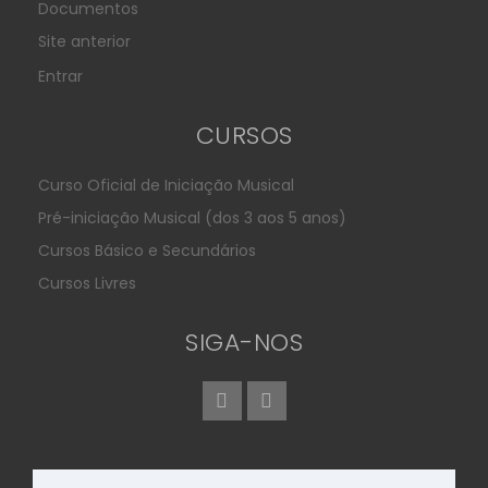
Documentos
Site anterior
Entrar
CURSOS
Curso Oficial de Iniciação Musical
Pré-iniciação Musical (dos 3 aos 5 anos)
Cursos Básico e Secundários
Cursos Livres
SIGA-NOS