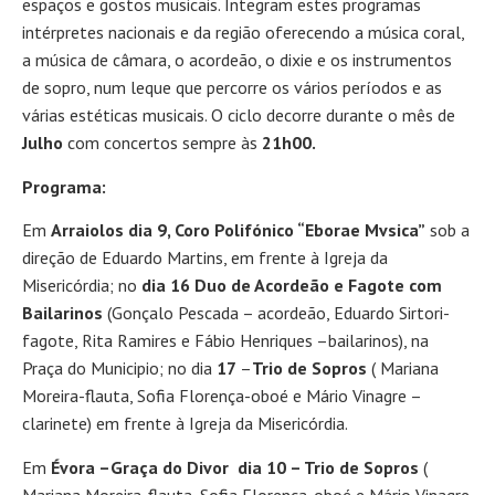
espaços e gostos musicais. Integram estes programas
intérpretes nacionais e da região oferecendo a música coral,
a música de câmara, o acordeão, o dixie e os instrumentos
de sopro, num leque que percorre os vários períodos e as
várias estéticas musicais. O ciclo decorre durante o mês de
Julho
com concertos sempre às
21h00.
Programa:
Em
Arraiolos
dia 9, Coro Polifónico “Eborae Mvsica”
sob a
direção de Eduardo Martins, em frente à Igreja da
Misericórdia; no
dia 16
Duo de Acordeão e Fagote com
Bailarinos
(Gonçalo Pescada – acordeão, Eduardo Sirtori-
fagote, Rita Ramires e Fábio Henriques –bailarinos), na
Praça do Municipio; no dia
17
–
Trio de
Sopros
( Mariana
Moreira-flauta, Sofia Florença-oboé e Mário Vinagre –
clarinete) em frente à Igreja da Misericórdia.
Em
Évora –Graça do Divor dia 10 – Trio de Sopros
(
Mariana Moreira-flauta, Sofia Florença-oboé e Mário Vinagre