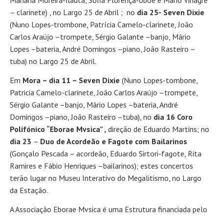
– clarinete) , no Largo 25 de Abril ; no
dia 25-
Seven Dixie
(Nuno Lopes-trombone, Patrícia Camelo-clarinete, João
Carlos Araújo –trompete, Sérgio Galante –banjo, Mário
Lopes –bateria, André Domingos –piano, João Rasteiro –
tuba) no Largo 25 de Abril.
Em
Mora – dia 11 – Seven Dixie
(Nuno Lopes-tombone,
Patricia Camelo-clarinete, João Carlos Araújo –trompete,
Sérgio Galante –banjo, Mário Lopes –bateria, André
Domingos –piano, João Rasteiro –tuba), no
dia 16
Coro
Polifónico “Eborae Mvsica” ,
direção de Eduardo Martins; no
dia 23
–
Duo de Acordeão e Fagote com Bailarinos
(Gonçalo Pescada – acordeão, Eduardo Sirtori-fagote, Rita
Ramires e Fábio Henriques –bailarinos); estes concertos
terão lugar no Museu Interativo do Megalitismo, no Largo
da Estação.
A Associação Eborae Mvsica é uma Estrutura financiada pelo