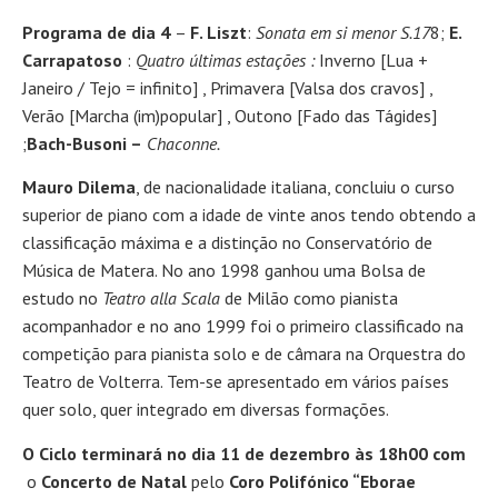
Programa de dia 4
–
F. Liszt
:
Sonata em si menor S.17
8;
E.
Carrapatoso
:
Quatro últimas estações :
Inverno [Lua +
Janeiro / Tejo = infinito] , Primavera [Valsa dos cravos] ,
Verão [Marcha (im)popular] , Outono [Fado das Tágides]
;
Bach-Busoni –
Chaconne.
Mauro Dilema
, de nacionalidade italiana, concluiu o curso
superior de piano com a idade de vinte anos tendo obtendo a
classificação máxima e a distinção no Conservatório de
Música de Matera. No ano 1998 ganhou uma Bolsa de
estudo no
Teatro alla Scala
de Milão como pianista
acompanhador e no ano 1999 foi o primeiro classificado na
competição para pianista solo e de câmara na Orquestra do
Teatro de Volterra. Tem-se apresentado em vários países
quer solo, quer integrado em diversas formações.
O Ciclo terminará no dia 11 de dezembro às 18h00
com
o
Concerto de Natal
pelo
Coro Polifónico “Eborae