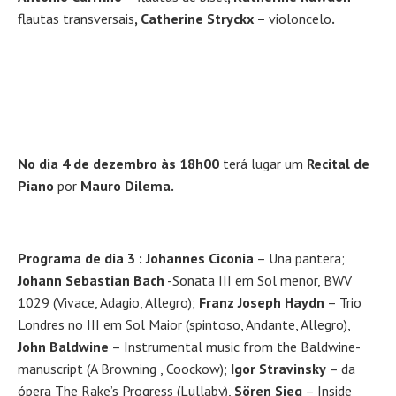
flautas transversais
, Catherine Stryckx –
violoncelo
.
No dia 4 de dezembro às 18h00
terá lugar um
Recital de
Piano
por
Mauro Dilema.
Programa
de dia 3 :
Johannes Ciconia
– Una pantera;
Johann Sebastian Bach
-Sonata III em Sol menor, BWV
1029 (Vivace, Adagio, Allegro);
Franz Joseph Haydn
– Trio
Londres no III em Sol Maior (spintoso, Andante, Allegro),
John Baldwine
– Instrumental music from the Baldwine-
manuscript (A Browning , Coockow);
Igor Stravinsky
– da
ópera The Rake’s Progress (Lullaby),
Sören Sieg
– Inside