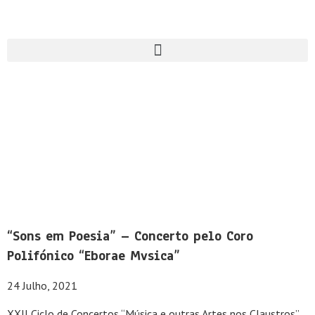
“Sons em Poesia” – Concerto pelo Coro
Polifónico “Eborae Mvsica”
24 Julho, 2021
XXII Ciclo de Concertos “Música e outras Artes nos Claustros”