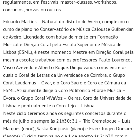
regularmente, em festivais, master-classes, workshops,
concursos, provas ou outros .
Eduardo Martins – Natural do distrito de Aveiro, completou o
curso de piano no Conservatório de Música Calouste Gulbenkian
de Aveiro. Licenciado com bolsa de mérito em Formação
Musical e Direção Coral pela Escola Superior de Música de
Lisboa (ESML), é neste momento Mestre em Direção Coral pela
mesma escola; trabalhou com os professores Paulo Lourenço,
Vasco Azevedo e Alberto Roque. Dirigiu vários coros entre os
quais o Coral de Letras da Universidade de Coimbra, o Grupo
Coral Laudamus – Ovar, e o Coro Sacro e Coro de Câmara da
ESML. Atualmente dirige o Coro Polifónico Eborae Musica –
Évora, o Grupo Coral ViVaVoz – Oeiras, Coro da Universidade de
Lisboa e pontualmente o Coro Tejo – Lisboa.
Neste ciclo teremos ainda os seguintes concertos durante o
mês de julho e sempre às 21h30: 31 – Trio Cremeloque – Luís
Marques (oboé), Saska Konjikusic (piano) e Franz Jurgen Dorsam
(fagote) ;O ciclo termina no dia 1 de agosto às 21h30 com o