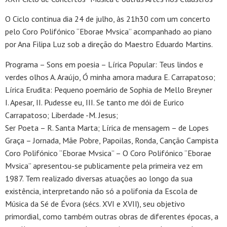
O Ciclo continua dia 24 de julho, às 21h30 com um concerto
pelo Coro Polifónico “Eborae Mvsica” acompanhado ao piano
por Ana Filipa Luz sob a direção do Maestro Eduardo Martins.
Programa – Sons em poesia – Lírica Popular: Teus lindos e
verdes olhos A. Araújo, Ó minha amora madura E. Carrapatoso;
Lírica Erudita: Pequeno poemário de Sophia de Mello Breyner
I. Apesar, II. Pudesse eu, III. Se tanto me dói de Eurico
Carrapatoso; Liberdade -M. Jesus;
Ser Poeta – R. Santa Marta; Lírica de mensagem – de Lopes
Graça – Jornada, Mãe Pobre, Papoilas, Ronda, Canção Campista
Coro Polifónico “Eborae Mvsica” – O Coro Polifónico “Eborae
Mvsica” apresentou-se publicamente pela primeira vez em
1987. Tem realizado diversas atuações ao longo da sua
existência, interpretando não só a polifonia da Escola de
Música da Sé de Évora (sécs. XVI e XVII), seu objetivo
primordial, como também outras obras de diferentes épocas, a