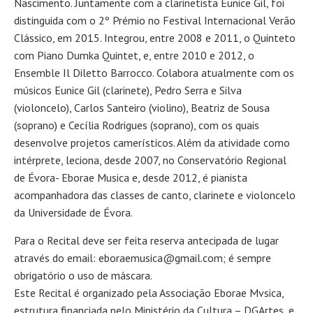
Nascimento. Juntamente com a clarinetista Eunice Gil, foi
distinguida com o 2º Prémio no Festival Internacional Verão
Clássico, em 2015. Integrou, entre 2008 e 2011, o Quinteto
com Piano Dumka Quintet, e, entre 2010 e 2012, o
Ensemble Il Diletto Barrocco. Colabora atualmente com os
músicos Eunice Gil (clarinete), Pedro Serra e Silva
(violoncelo), Carlos Santeiro (violino), Beatriz de Sousa
(soprano) e Cecília Rodrigues (soprano), com os quais
desenvolve projetos camerísticos. Além da atividade como
intérprete, leciona, desde 2007, no Conservatório Regional
de Évora- Eborae Musica e, desde 2012, é pianista
acompanhadora das classes de canto, clarinete e violoncelo
da Universidade de Évora.
Para o Recital deve ser feita reserva antecipada de lugar
através do email: eboraemusica@gmail.com; é sempre
obrigatório o uso de máscara.
Este Recital é organizado pela Associação Eborae Mvsica,
estrutura financiada pelo Ministério da Cultura – DGArtes, e