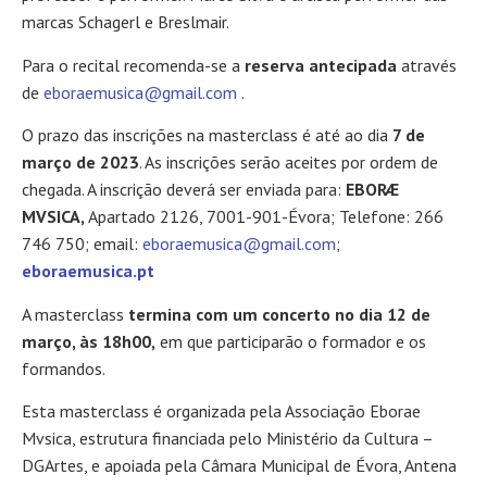
marcas Schagerl e Breslmair.
Para o recital recomenda-se a
reserva antecipada
através
de
eboraemusica@gmail.com
.
O prazo das inscrições na masterclass é até ao dia
7 de
março de 2023
. As inscrições serão aceites por ordem de
chegada. A inscrição deverá ser enviada para:
EBORÆ
MVSICA,
Apartado 2126, 7001-901-Évora; Telefone: 266
746 750; email:
eboraemusica@gmail.com
;
eboraemusica.pt
A masterclass
termina com um concerto no dia 12 de
março, às 18h00,
em que participarão o formador e os
formandos.
Esta masterclass é organizada pela Associação Eborae
Mvsica, estrutura financiada pelo Ministério da Cultura –
DGArtes, e apoiada pela Câmara Municipal de Évora, Antena