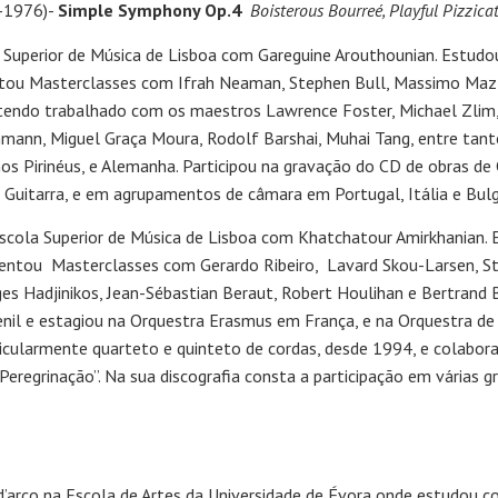
3-1976)-
Simple Symphony Op.4
Boisterous Bourreé, Playful Pizzica
 Superior de Música de Lisboa com Gareguine Arouthounian. Estudo
ntou Masterclasses com Ifrah Neaman, Stephen Bull, Massimo Maz
tendo trabalhado com os maestros Lawrence Foster, Michael Zlim,
chmann, Miguel Graça Moura, Rodolf Barshai, Muhai Tang, entre tant
s Pirinéus, e Alemanha. Participou na gravação do CD de obras d
e Guitarra, e em agrupamentos de câmara em Portugal, Itália e Bulgár
 Escola Superior de Música de Lisboa com Khatchatour Amirkhanian.
uentou Masterclasses com Gerardo Ribeiro, Lavard Skou-Larsen, St
 Hadjinikos, Jean-Sébastian Beraut, Robert Houlihan e Bertrand 
venil e estagiou na Orquestra Erasmus em França, e na Orquestra de
ularmente quarteto e quinteto de cordas, desde 1994, e colabora
Peregrinação”. Na sua discografia consta a participação em várias 
 d’arco na Escola de Artes da Universidade de Évora onde estudou 