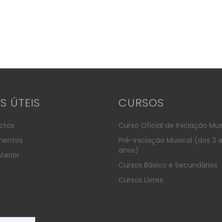
KS ÚTEIS
CURSOS
ctos
Curso Oficial de Iniciação Mus
entos
Pré-iniciação Musical (dos 3 
anos)
terior
Cursos Básico e Secundários
Cursos Livres