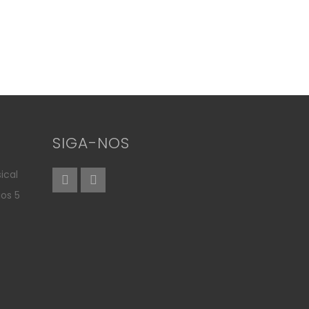
SIGA-NOS
ical
aos 5