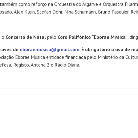
 também como reforço na Orquestra do Algarve e Orquestra Filarmon
do, Alex Klein, Stefan Dohr, Nina Schumann, Bruno Pasquier, Rein
m
o
Concerto de Natal
pelo
Coro Polifónico “Eborae Mvsica”
, dir
través de
eboraemusica@gmail.com
.
É obrigatório o uso de má
ciação Eborae Musica entidade financiada pelo Ministério da Cul
Defesa, Registo, Antena 2 e Rádio Diana.