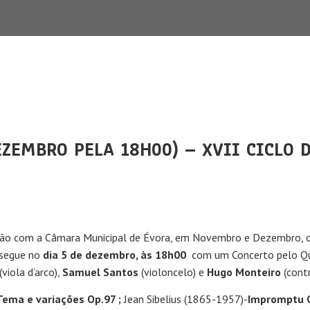
EZEMBRO PELA 18H00) – XVII CICLO 
ação com a Câmara Municipal de Évora, em Novembro e Dezembro, o 
segue no
dia 5 de dezembro, às 18h00
com um Concerto pelo Qu
(viola d’arco),
Samuel Santos
(violoncelo) e
Hugo Monteiro
(contr
Tema e variações Op.97 ;
Jean Sibelius (1865-1957)-
Impromptu O