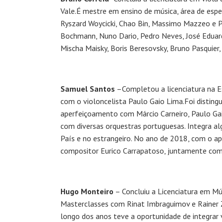
Vale.É mestre em ensino de música, área de espe
Ryszard Woycicki, Chao Bin, Massimo Mazzeo e Pa
Bochmann, Nuno Dario, Pedro Neves, José Eduard
Mischa Maisky, Boris Beresovsky, Bruno Pasquier
Samuel Santos
–Completou a licenciatura na Es
com o violoncelista Paulo Gaio Lima.Foi distin
aperfeiçoamento com Márcio Carneiro, Paulo Gai
com diversas orquestras portuguesas. Integra a
País e no estrangeiro. No ano de 2018, com o ap
compositor Eurico Carrapatoso, juntamente com 
Hugo Monteiro
– Concluiu a Licenciatura em Mú
Masterclasses com Rinat Imbraguimov e Rainer Z
longo dos anos teve a oportunidade de integrar