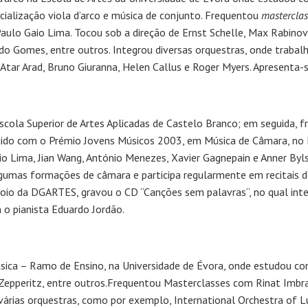
cialização viola d’arco e música de conjunto. Frequentou
masterclas
ulo Gaio Lima. Tocou sob a direção de Ernst Schelle, Max Rabinovi
o Gomes, entre outros. Integrou diversas orquestras, onde trabalh
, Atar Arad, Bruno Giuranna, Helen Callus e Roger Myers. Apresen
cola Superior de Artes Aplicadas de Castelo Branco; em seguida, 
guido com o Prémio Jovens Músicos 2003, em Música de Câmara, no 
o Lima, Jian Wang, António Menezes, Xavier Gagnepain e Anner Byl
lgumas formações de câmara e participa regularmente em recitais d
oio da DGARTES, gravou o CD “Canções sem palavras“, no qual inte
o pianista Eduardo Jordão.
sica – Ramo de Ensino, na Universidade de Évora, onde estudou co
epperitz, entre outros.Frequentou Masterclasses com Rinat Imbrag
 várias orquestras, como por exemplo, International Orchestra o