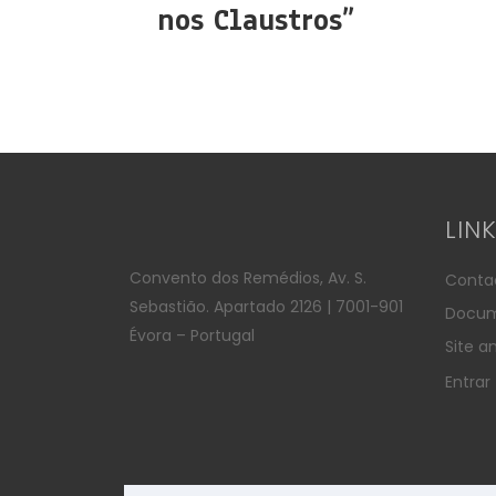
nos Claustros”
LIN
Convento dos Remédios, Av. S.
Conta
Sebastião. Apartado 2126 | 7001-901
Docum
Évora – Portugal
Site an
Entrar