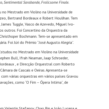
to, Sentimental Sarabande, Frolicsome Finale.
u no Mestrado em Violino na Universidade de
zeo, Bertrand Bordeaux e Robert Houlihan. Tem
 James Tuggle, Vasco de Azevedo, Miguel Ivo-
os outros. Foi Concertino da Orquestra da
e Christhoper Bochmann. Tem-se apresentado em
ia. Foi Júri do Prémio “José Augusto Alegria”.
 Estudou no Mestrado em Violino na Universidade
ephen Bull, Ifrah Neaman, Jaap Schroeder,
Bordeaux , e Direcção Orquestral com Roberto
 Câmara de Cascais e Oeiras. Apresenta-se
 com várias orquestras em vários países Gravou
gravações, como “O Fim – Ópera Intima”, de
com Valentin Stefanov, Chao Bin e João Lucena e