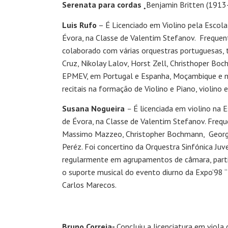
Serenata para cordas ¸
Benjamin Britten (191
Luis Rufo
– É Licenciado em Violino pela Escola
Évora, na Classe de Valentim Stefanov. Freque
colaborado com várias orquestras portuguesas, 
Cruz, Nikolay Lalov, Horst Zell, Christhoper Bo
EPMEV, em Portugal e Espanha, Moçambique e no
recitais na formação de Violino e Piano, violino 
Susana Nogueira
–
É licenciada em violino na
de Évora, na Classe de Valentim Stefanov. Freq
Massimo Mazzeo, Christopher Bochmann, Georges
Peréz. Foi concertino da Orquestra Sinfónica Ju
regularmente em agrupamentos de câmara, partic
o suporte musical do evento diurno da Expo’98 “
Carlos Marecos.
Bruno Correia-
Concluiu a licenciatura em viola