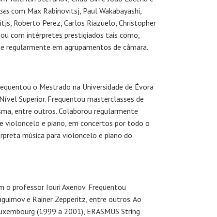
ses
com Max Rabinovitsj, Paul Wakabayashi,
tjs, Roberto Perez, Carlos Riazuelo, Christopher
ou com intérpretes prestigiados tais como,
ta-se regularmente em agrupamentos de câmara.
frequentou o Mestrado na Universidade de Évora
Nível Superior. Frequentou masterclasses de
sma, entre outros. Colaborou regularmente
e violoncelo e piano, em concertos por todo o
rpreta música para violoncelo e piano do
m o professor Iouri Axenov. Frequentou
uimov e Rainer Zepperitz, entre outros. Ao
f Luxembourg (1999 a 2001), ERASMUS String