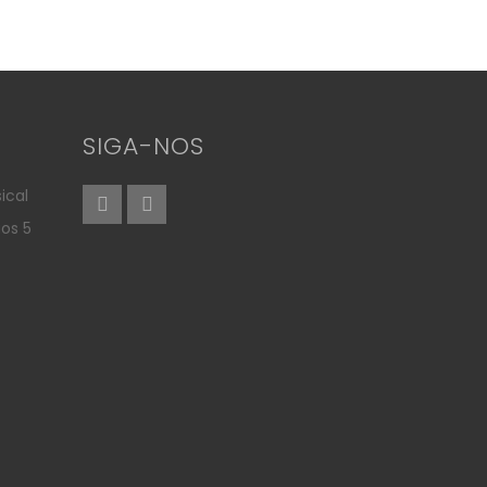
SIGA-NOS
ical
aos 5