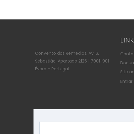
LIN
Convento dos Remédios, Av. S.
Conta
Sebastião. Apartado 2126 | 7001-901
Docum
Évora – Portugal
Site an
Entrar