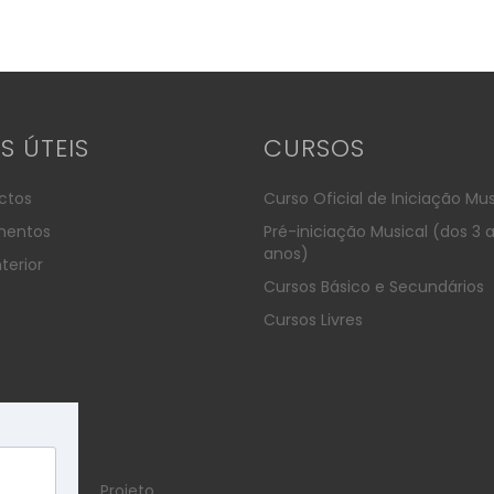
KS ÚTEIS
CURSOS
ctos
Curso Oficial de Iniciação Mus
entos
Pré-iniciação Musical (dos 3 
anos)
terior
Cursos Básico e Secundários
Cursos Livres
Projeto