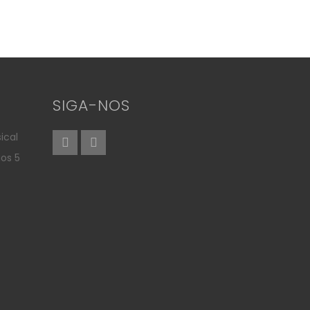
SIGA-NOS
ical
aos 5