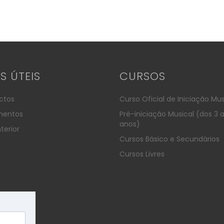
KS ÚTEIS
CURSOS
ctos
Curso Oficial de Iniciação Mus
entos
Pré-iniciação Musical (dos 3 
anos)
terior
Cursos Básico e Secundários
Cursos Livres