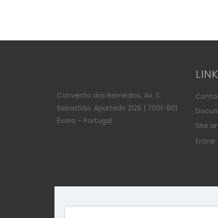
LIN
Convento dos Remédios, Av. S.
Conta
Sebastião. Apartado 2126 | 7001-901
Docum
Évora – Portugal
Site an
Entrar