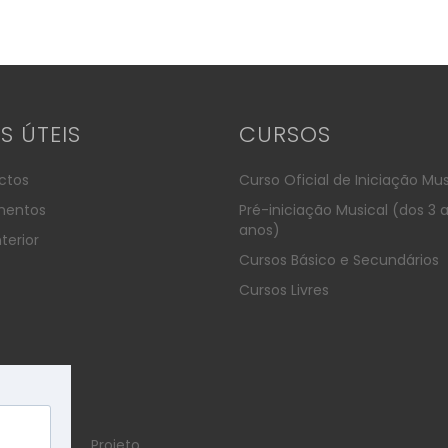
KS ÚTEIS
CURSOS
ctos
Curso Oficial de Iniciação Mus
entos
Pré-iniciação Musical (dos 3 
anos)
terior
Cursos Básico e Secundários
Cursos Livres
Projeto