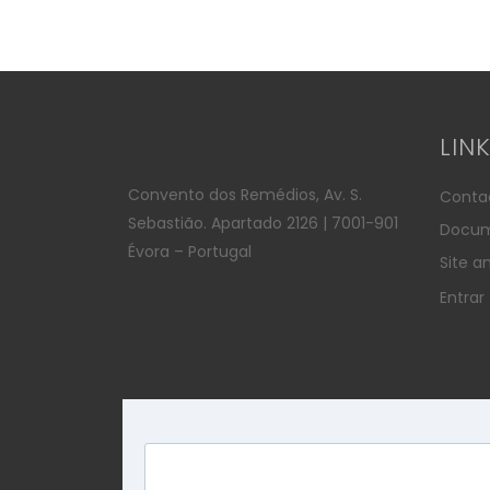
LIN
Convento dos Remédios, Av. S.
Conta
Sebastião. Apartado 2126 | 7001-901
Docum
Évora – Portugal
Site an
Entrar