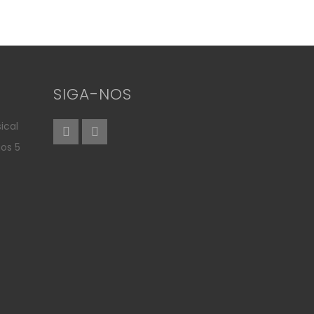
SIGA-NOS
ical
aos 5