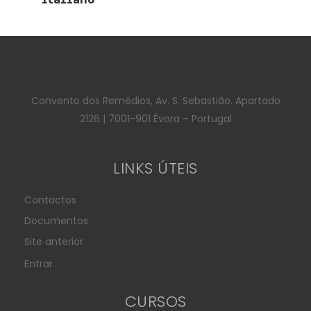
Convento dos Remédios, Av. S. Sebastião. Apartado
2126 | 7001-901 Évora – Portugal
LINKS ÚTEIS
Contactos
Documentos
Site anterior
Entrar
CURSOS