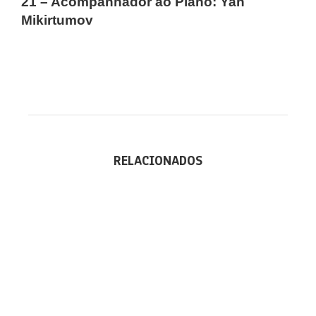
21 – Acompanhador ao Piano: Yan
Mikirtumov
RELACIONADOS