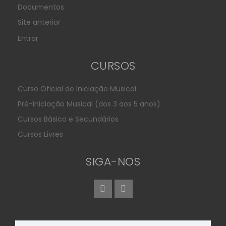
Documentos
Site anterior
Entrar
CURSOS
Curso Oficial de Iniciação Musical
Pré-iniciação Musical (dos 3 aos 5 anos)
Cursos Básico e Secundários
Cursos Livres
SIGA-NOS