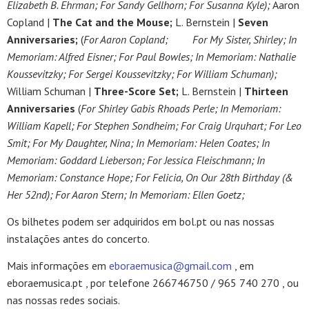
Elizabeth B. Ehrman;
For Sandy Gellhorn;
For Susanna Kyle);
Aaron
Copland |
The Cat and the Mouse;
L. Bernstein |
Seven
Anniversaries;
(
For Aaron Copland;
For My Sister, Shirley;
In
Memoriam: Alfred Eisner;
For Paul Bowles;
In Memoriam: Nathalie
Koussevitzky; For Sergei Koussevitzky; For William Schuman);
William Schuman |
Three-Score Set;
L. Bernstein |
Thirteen
Anniversaries
(
For Shirley Gabis Rhoads Perle;
In Memoriam:
William Kapell;
For Stephen Sondheim;
For Craig Urquhart; For Leo
Smit; For My Daughter, Nina;
In Memoriam: Helen Coates;
In
Memoriam: Goddard Lieberson; For Jessica Fleischmann;
In
Memoriam: Constance Hope; For Felicia, On Our 28th Birthday (&
Her 52nd); For Aaron Stern;
In Memoriam: Ellen Goetz;
Os bilhetes podem ser adquiridos em bol.pt ou nas nossas
instalações antes do concerto.
Mais informações em
eboraemusica@gmail.com
, em
eboraemusica.pt , por telefone 266746750 / 965 740 270 , ou
nas nossas redes sociais.