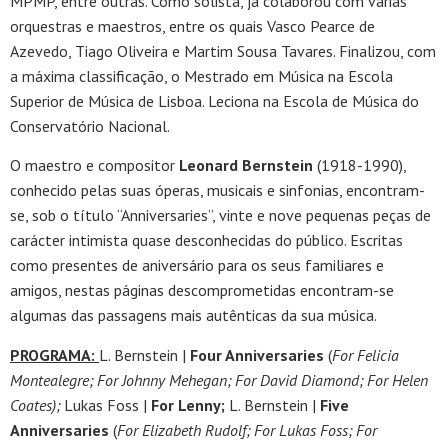
MPMP, entre outras. Como solista, já colaborou com várias
orquestras e maestros, entre os quais Vasco Pearce de
Azevedo, Tiago Oliveira e Martim Sousa Tavares. Finalizou, com
a máxima classificação, o Mestrado em Música na Escola
Superior de Música de Lisboa. Leciona na Escola de Música do
Conservatório Nacional.
O maestro e compositor
Leonard Bernstein
(1918-1990),
conhecido pelas suas óperas, musicais e sinfonias, encontram-
se, sob o título “Anniversaries”, vinte e nove pequenas peças de
carácter intimista quase desconhecidas do público. Escritas
como presentes de aniversário para os seus familiares e
amigos, nestas páginas descomprometidas encontram-se
algumas das passagens mais autênticas da sua música.
PROGRAMA:
L. Bernstein |
Four Anniversaries
(
For Felicia
Montealegre;
For Johnny Mehegan;
For David Diamond;
For Helen
Coates);
Lukas Foss |
For Lenny;
L. Bernstein |
Five
Anniversaries
(
For Elizabeth Rudolf;
For Lukas Foss;
For