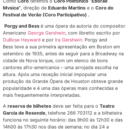
Como
Coro
teremos o
Coro Polifónico “Eborae
Mvsica”
, direção de
Eduardo Martins
e o
Coro do
Festival de Verão (Coro Participativo) .
Porgy and Bess
é uma ópera da autoria do compositor
Americano
George Gershwin
, com libretto escrito por
DuBose Heyward
e por
Ira Gershwin
. Porgy and
Bess teve a sua primeira apresentação em Boston em
setembro de 1935, antes de seguir para a Broadway na
cidade de Nova Iorque, com um elenco de bons
cantores afro-americanos – uma arrojada escolha na
altura. Após uma receção inicial impopular uma
produção da Grande Ópera de Houston obteve grande
popularidade e é uma das óperas mais conhecidas e
mais frequentemente interpretadas.
A
reserva de bilhetes
deve ser feita para o
Teatro
Garcia de Resende,
telefone 266 703112 e a bilheteira
funciona no seguinte horário: das 9h00 às 12h30 e das
14h00 às 17h30 nos dias de semana; no dia 24 a