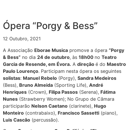
Ópera “Porgy & Bess”
12 Outubro, 2021
A Associação
Eborae Musica
promove a ópera
“Porgy
& Bess”
no dia
24 de outubro
, às
18h00
no
Teatro
Garcia de Resende, em Évora.
A
direção
é do
Maestro
Paulo Lourenço
. Participam nesta ópera os seguintes
solistas
:
Manuel Rebelo
(Porgy),
Sandra Medeiros
(Bess),
Bruno Almeida
(Sporting Life),
André
Henriques
(Crown),
Filipa Passos
(Serena),
Fátima
Nunes
(Strawberry Women); No Grupo de Câmara
participarão
Nelson Caetano
(clarinete),
Hugo
Monteiro
(contrabaixo),
Francisco Sassetti
(piano),
Luis Cascão
(percussão).