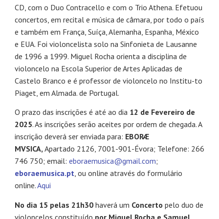
CD, com o Duo Contracello e com o Trio Athena. Efetuou
concertos, em recital e música de câmara, por todo o país
e também em França, Suíça, Alemanha, Espanha, México
e EUA. Foi violoncelista solo na Sinfonieta de Lausanne
de 1996 a 1999. Miguel Rocha orienta a disciplina de
violoncelo na Escola Superior de Artes Aplicadas de
Castelo Branco e é professor de violoncelo no Institu-to
Piaget, em Almada. de Portugal.
O prazo das inscrições é até ao dia
12 de Fevereiro de
2025
. As inscrições serão aceites por ordem de chegada. A
inscrição deverá ser enviada para:
EBORÆ
MVSICA,
Apartado 2126, 7001-901-Évora; Telefone: 266
746 750; email:
eboraemusica@gmail.com
;
eboraemusica.pt
, ou online através do formulário
online.
Aqui
No dia 15 pelas 21h30
haverá um
Concerto
pelo duo de
violoncelos constituído
por Miguel Rocha e Samuel