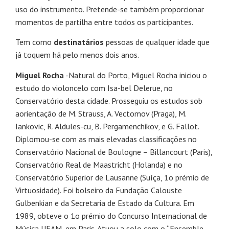
uso do instrumento. Pretende-se também proporcionar
momentos de partilha entre todos os participantes.
Tem como
destinatários
pessoas de qualquer idade que
já toquem há pelo menos dois anos.
Miguel Rocha
-Natural do Porto, Miguel Rocha iniciou o
estudo do violoncelo com Isa-bel Delerue, no
Conservatório desta cidade. Prosseguiu os estudos sob
aorientação de M. Strauss, A. Vectomov (Praga), M.
Iankovic, R. Aldules-cu, B. Pergamenchikov, e G. Fallot.
Diplomou-se com as mais elevadas classificações no
Conservatório Nacional de Boulogne – Billancourt (Paris),
Conservatório Real de Maastricht (Holanda) e no
Conservatório Superior de Lausanne (Suíça, 1o prémio de
Virtuosidade). Foi bolseiro da Fundação Calouste
Gulbenkian e da Secretaria de Estado da Cultura. Em
1989, obteve o 1o prémio do Concurso Internacional de
Música UFAM, em Paris. Atuou a solo com o “Ensemble