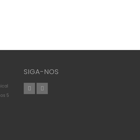
SIGA-NOS
ical
aos 5