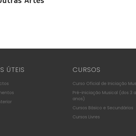
Outras Artes
KS ÚTEIS
CURSOS
ctos
Curso Oficial de Iniciação Mus
entos
Pré-iniciação Musical (dos 3 
anos)
terior
Cursos Básico e Secundários
Cursos Livres