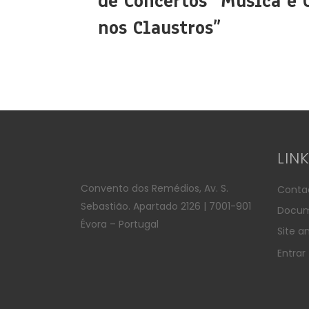
de Concertos “Música e 
nos Claustros”
LIN
Convento dos Remédios, Av. S.
Conta
Sebastião. Apartado 2126 | 7001-901
Docum
Évora – Portugal
Site an
Entrar