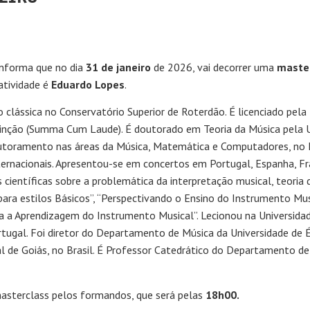
informa que no dia
31 de janeiro
de 2026, vai decorrer uma
master
atividade é
Eduardo Lopes
.
 clássica no Conservatório Superior de Roterdão. É licenciado pel
inção (Summa Cum Laude). É doutorado em Teoria da Música pela U
utoramento nas áreas da Música, Matemática e Computadores, no I
ternacionais. Apresentou-se em concertos em Portugal, Espanha, Fran
 científicas sobre a problemática da interpretação musical, teoria 
 para estilos Básicos”, “Perspectivando o Ensino do Instrumento Mus
ra a Aprendizagem do Instrumento Musical”. Lecionou na Universid
tugal. Foi diretor do Departamento de Música da Universidade de Év
al de Goiás, no Brasil. É Professor Catedrático do Departamento de
asterclass pelos formandos, que será pelas
18h00.