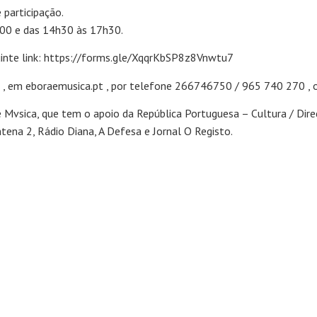
 participação.
h00 e das 14h30 às 17h30.
guinte link: https://forms.gle/XqqrKbSP8z8Vnwtu7
, em eboraemusica.pt , por telefone 266746750 / 965 740 270 , ou
e Mvsica, que tem o apoio da República Portuguesa – Cultura / Dir
ntena 2, Rádio Diana, A Defesa e Jornal O Registo.