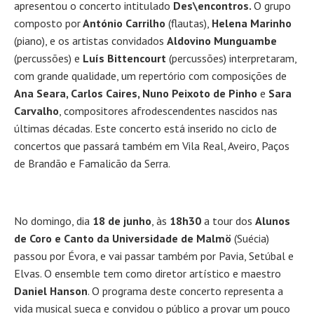
apresentou o concerto intitulado
Des\encontros.
O grupo
composto por
António Carrilho
(flautas),
Helena Marinho
(piano), e os artistas convidados
Aldovino Munguambe
(percussões) e
Luís Bittencourt
(percussões) interpretaram,
com grande qualidade, um repertório com composições de
Ana Seara, Carlos Caires, Nuno Peixoto de Pinho
e
Sara
Carvalho
, compositores afrodescendentes nascidos nas
últimas décadas. Este concerto está inserido no ciclo de
concertos que passará também em Vila Real, Aveiro, Paços
de Brandão e Famalicão da Serra.
No domingo, dia
18 de junho
, às
18h30
a tour dos
Alunos
de Coro e Canto da Universidade de Malmö
(Suécia)
passou por Évora, e vai passar também por Pavia, Setúbal e
Elvas. O ensemble tem como diretor artístico e maestro
Daniel Hanson
. O programa deste concerto representa a
vida musical sueca e convidou o público a provar um pouco