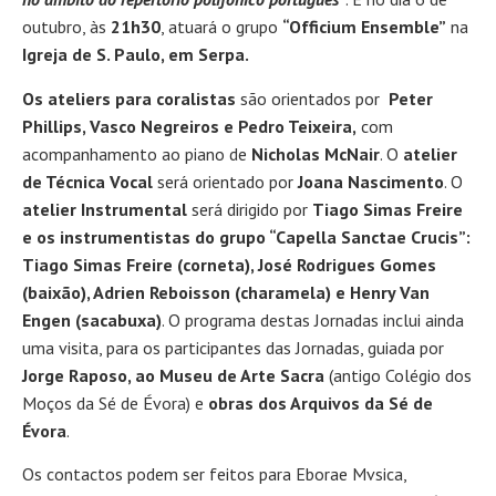
outubro, às
21h30
, atuará o grupo
“Officium Ensemble”
na
Igreja de S. Paulo, em Serpa.
Os
ateliers para coralistas
são orientados por
Peter
Phillips, Vasco Negreiros e Pedro Teixeira,
com
acompanhamento ao piano de
Nicholas McNair
. O
atelier
de Técnica Vocal
será orientado por
Joana Nascimento
. O
atelier Instrumental
será dirigido por
Tiago Simas Freire
e os instrumentistas do grupo “Capella Sanctae Crucis”:
Tiago Simas Freire (corneta), José Rodrigues Gomes
(baixão), Adrien Reboisson (charamela) e Henry Van
Engen (sacabuxa)
. O programa destas Jornadas inclui ainda
uma visita, para os participantes das Jornadas, guiada por
Jorge Raposo, ao Museu de Arte Sacra
(antigo Colégio dos
Moços da Sé de Évora) e
obras dos Arquivos da Sé de
Évora
.
Os contactos podem ser feitos para Eborae Mvsica,