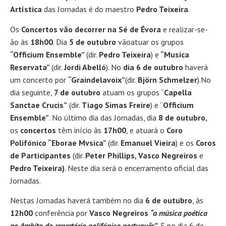
Artística
das Jornadas é do maestro
Pedro Teixeira
.
Os
Concertos vão decorrer na Sé de Évora
e realizar-se-
ão às
18h00
. Dia
5 de outubro
vãoatuar os grupos
“Officium Ensemble”
(dir.
Pedro Teixeira
) e
“Musica
Reservata”
(dir.
Jordi Abelló
). No
dia 6 de outubro
haverá
um concerto por
“Graindelavoix”
(dir.
Björn Schmelzer
).No
dia seguinte,
7 de outubro
atuam os grupos “
Capella
Sanctae Crucis”
(dir.
Tiago Simas Freire
) e “
Officium
Ensemble”
. No último dia das Jornadas, dia
8 de outubro,
os
concertos
têm início às
17h00
, e atuará o
Coro
Polifónico “Eborae Mvsica”
(dir.
Emanuel Vieira
) e os
Coros
de Participantes
(dir.
Peter Phillips, Vasco Negreiros
e
Pedro Teixeira)
. Neste dia será o encerramento oficial das
Jornadas.
Nestas Jornadas haverá também no dia
6 de outubro
, às
12h00
conferência por
Vasco Negreiros
“a música poética
no âmbito do repertório polifónico português”
. E no dia 6 de