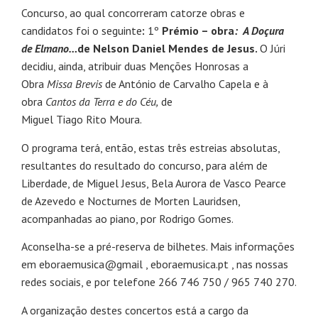
Concurso, ao qual concorreram catorze obras e
candidatos foi o seguinte
:
1º
Prémio – obra
: A Doçura
de Elmano…
de Nelson Daniel Mendes de Jesus.
O Júri
decidiu, ainda, atribuir duas Menções Honrosas a
Obra
Missa Brevis
de António de Carvalho Capela e à
obra
Cantos da Terra e do Céu,
de
Miguel Tiago Rito Moura.
O programa terá, então, estas três estreias absolutas,
resultantes do resultado do concurso, para além de
Liberdade, de Miguel Jesus, Bela Aurora de Vasco Pearce
de Azevedo e Nocturnes de Morten Lauridsen,
acompanhadas ao piano, por Rodrigo Gomes.
Aconselha-se a pré-reserva de bilhetes. Mais informações
em eboraemusica@gmail , eboraemusica.pt , nas nossas
redes sociais, e por telefone 266 746 750 / 965 740 270.
A organização destes concertos está a cargo da