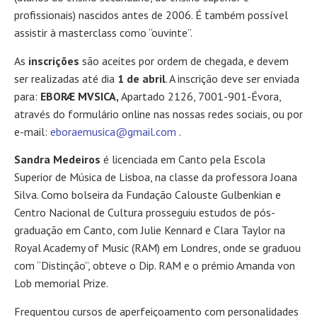
profissionais) nascidos antes de 2006. É também possível
assistir à masterclass como “ouvinte”.
As
inscrições
são aceites por ordem de chegada, e devem
ser realizadas até dia
1 de abril
. A inscrição deve ser enviada
para:
EBORÆ MVSICA,
Apartado 2126, 7001-901-Évora,
através do formulário online nas nossas redes sociais, ou por
e-mail:
eboraemusica@gmail.com
.
Sandra Medeiros
é licenciada em Canto pela Escola
Superior de Música de Lisboa, na classe da professora Joana
Silva. Como bolseira da Fundação Calouste Gulbenkian e
Centro Nacional de Cultura prosseguiu estudos de pós-
graduação em Canto, com Julie Kennard e Clara Taylor na
Royal Academy of Music (RAM) em Londres, onde se graduou
com “Distinção”, obteve o Dip. RAM e o prémio Amanda von
Lob memorial Prize.
Frequentou cursos de aperfeiçoamento com personalidades