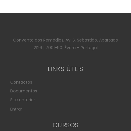
Convento dos Remédios, Av. S. Sebastião. Apartado
2126 | 7001-901 Évora – Portugal
LINKS ÚTEIS
Contactos
Documentos
Site anterior
Entrar
CURSOS