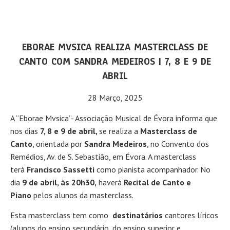
EBORAE MVSICA REALIZA MASTERCLASS DE
CANTO COM SANDRA MEDEIROS | 7, 8 E 9 DE
ABRIL
28 Março, 2025
A “Eborae Mvsica”- Associação Musical de Évora informa que
nos dias
7, 8 e 9 de abril,
se realiza a
Masterclass de
Canto
, orientada por
Sandra Medeiros
, no Convento dos
Remédios, Av. de S. Sebastião, em Évora. A masterclass
terá
Francisco Sassetti
como pianista acompanhador. No
dia
9 de abril, às 20h30,
haverá
Recital de Canto e
Piano
pelos alunos da masterclass.
Esta masterclass tem como
destinatários
cantores líricos
(alunos do ensino secundário, do ensino superior e