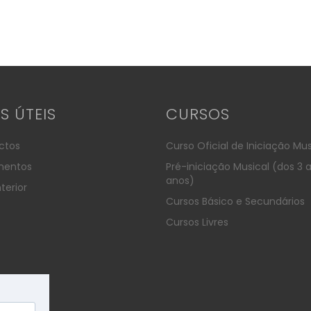
KS ÚTEIS
CURSOS
ctos
Curso Oficial de Iniciação Mus
entos
Pré-iniciação Musical (dos 3 
anos)
terior
Cursos Básico e Secundários
Cursos Livres