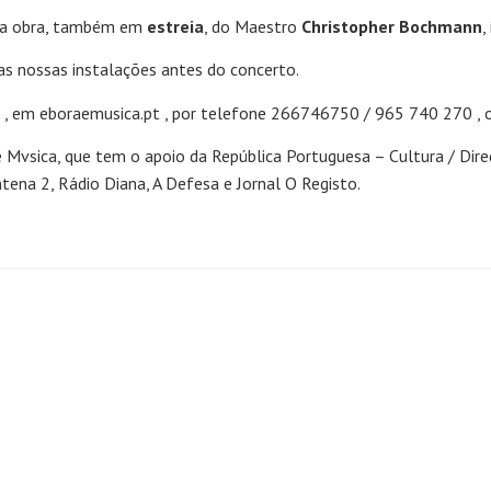
ma obra, também em
estreia
, do Maestro
Christopher Bochmann
,
as nossas instalações antes do concerto.
, em eboraemusica.pt , por telefone 266746750 / 965 740 270 , ou
e Mvsica, que tem o apoio da República Portuguesa – Cultura / Dir
ntena 2, Rádio Diana, A Defesa e Jornal O Registo.