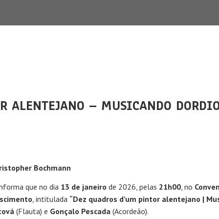
R ALENTEJANO – MUSICANDO DORDIO 
hristopher Bochmann
informa que no dia
13 de janeiro
de 2026, pelas
21h00
, no
Conven
ascimento
, intitulada
“Dez quadros d’um pintor alentejano | Mu
tová
(Flauta) e
Gonçalo Pescada
(Acordeão).