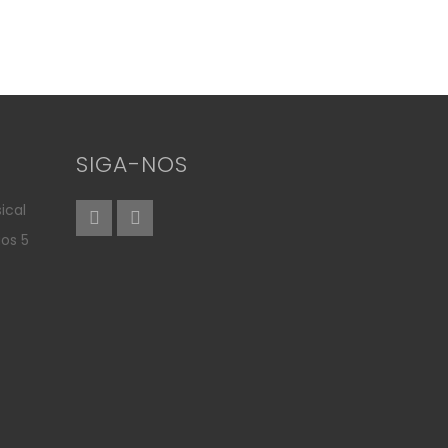
SIGA-NOS
ical
aos 5