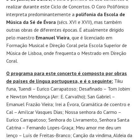
realizar durante este Ciclo de Concertos. O Coro Polifónico
interpreta predominantemente a
polifonia da Escola de
Música da Sé de Évora
(sécs. XVI e XVII), mas também
outras obras de diferentes épocas. É atualmente dirigido
pelo maestro
Emanuel Vieira
, que é licenciado em
Formação Musical e Direção Coral pela Escola Superior de
Música de Lisboa, onde frequenta o Mestrado em Direção
Coral.
O programa para este concerto é composto por obras
de países de língua portuguesa, e é o seguinte:
Tiku
funa, Tuendi – Eurico Carrapatoso; Desafinado – Tom Jobim
e Newton Mendonça (Arr: E. Carvalho); San Gabriel –
Emanuel Frazão Vieira; Irei a Évora, Gramática de coentro e
Cal – Amílcar Vasques Dias; Nossa senhora do Carmo –
Eurico Carrapatoso; Senhora do Livramento, Senhora Santa
Catrina – Fernando Lopes-Graça; Meu amor me deu um
lenço – Luís de Freitas-Branco; Canção da vindima, Aldeia da