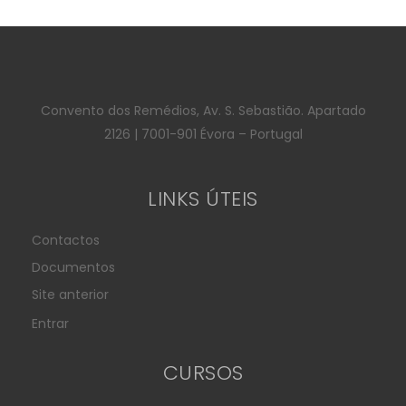
Convento dos Remédios, Av. S. Sebastião. Apartado
2126 | 7001-901 Évora – Portugal
LINKS ÚTEIS
Contactos
Documentos
Site anterior
Entrar
CURSOS