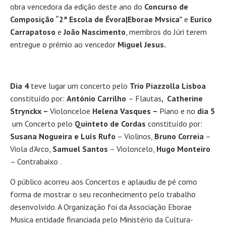
obra vencedora da edição deste ano do
Concurso de
Composição “2ª Escola de Évora|Eborae Mvsica”
e
Eurico
Carrapatoso
e
João Nascimento
, membros do Júri terem
entregue o prémio ao vencedor
Miguel Jesus.
Dia 4
teve lugar um concerto pelo
Trio Piazzolla Lisboa
constituído por:
António Carrilho
– Flautas
, Catherine
Strynckx –
Violonceloe
Helena Vasques –
Piano e no
dia 5
um Concerto pelo
Quinteto de Cordas
constituído por:
Susana Nogueira e Luís Rufo
– Violinos,
Bruno Correia
–
Viola d’Arco,
Samuel Santos
– Violoncelo,
Hugo Monteiro
– Contrabaixo .
O público acorreu aos Concertos e aplaudiu de pé como
forma de mostrar o seu reconhecimento pelo trabalho
desenvolvido. A Organização foi da Associação Eborae
Musica entidade financiada pelo Ministério da Cultura-