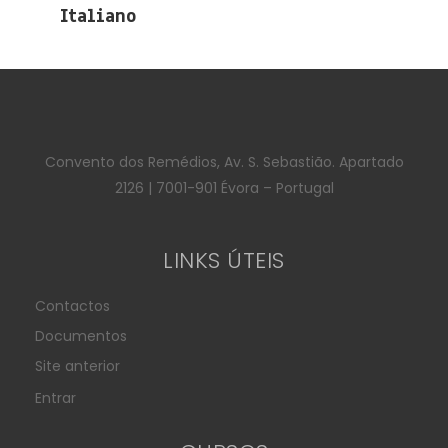
Italiano
Convento dos Remédios, Av. S. Sebastião. Apartado
2126 | 7001-901 Évora – Portugal
LINKS ÚTEIS
Contactos
Documentos
Site anterior
Entrar