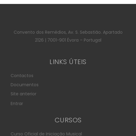
Convento dos Remédios, Av. S. Sebastião. Apartado
2126 | 7001-901 Évora – Portugal
LINKS ÚTEIS
Contactos
Documentos
Site anterior
Entrar
CURSOS
Curso Oficial de Iniciação Musical