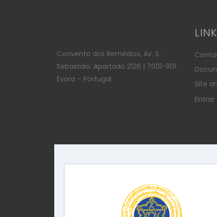
LIN
Convento dos Remédios, Av. S.
Conta
Sebastião. Apartado 2126 | 7001-901
Docum
Évora – Portugal
Site an
Entrar