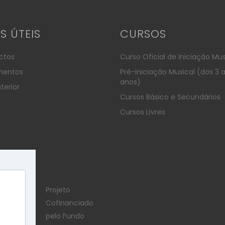
KS ÚTEIS
CURSOS
ctos
Curso Oficial de Iniciação Mus
entos
Pré-iniciação Musical (dos 3 
anos)
terior
Cursos Básico e Secundários
Cursos Livres
Projeto
Cofinanciado
pelo Fundo