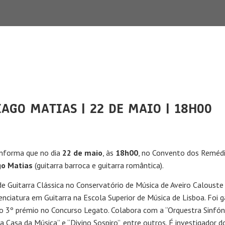
AGO MATIAS | 22 DE MAIO | 18H00
informa que no dia
22 de maio
, às
18h00
, no Convento dos Remédio
go Matias
(guitarra barroca e guitarra romântica).
e Guitarra Clássica no Conservatório de Música de Aveiro Calouste
cenciatura em Guitarra na Escola Superior de Música de Lisboa. Foi 
 3º prémio no Concurso Legato. Colabora com a “Orquestra Sinfóni
da Casa da Música” e “Divino Sospiro”, entre outros. É investigador