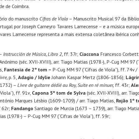
de de Coimbra.
ório do manuscrito
Cifras de Viola
– Manuscrito Musical 97 da Bibli
rtugal por Joseph Carneyro Tavares Lamecense – e a música europei
Tavares Lamecense representa a mais extensa coletânea ibérica con
 –
Instrucción de Música, Libro 2
, ff. 37r;
Ciaccona
Francesco Corbett
Anónimo (séc. XVII-XVIII), arr. Tiago Matias (1978-), P-Cug MM 97 (“C
s,
Fantesia de 2º tom –
P-Cug MM 97 (“Cifras de Viola”), ff. 74v /
ivre,
p. 5,
Adagio / Idylie
Johann Kaspar Mertz (1806-1856);
Lágr
-1732) –
Livre de guitarre dédié au Roy, Suite en ré minuer,
ff. 43r;
Ale
iola”), ff. 91v,
Capona 5º tom de Sylva
(séc. XVII-XVIII), arr. T
ntónio Marques Lésbio (1609-1709) / arr. Tiago Matias,
Rojão 1º 
/ 62r;
Fandango
Santiago de Murcia (1673 – 1739), arr. Tiago Mati
tias (1978-) – P-Cug MM 97 (“Cifras de Viola”), ff. 59r;