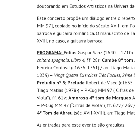
doutorando em Estudos Artísticos na Universida
Este concerto propõe um diálogo entre o repert
MM 97], copiado no início do século XVIII em Po
barroca e guitarra romântica. O manuscrito de 
XVIII, no caso, a guitarra barroca.
PROGRAMA:
Folias
Gaspar Sanz (1640 – 1710)
chitara spagnola, Libro 4,
ff. 28r;
Cumbe 8º tom
Ferreira Cordovil (c1676-1761) / arr. Tiago Matia
1839) –
Vingt Quatre Exercices Trés Faciles, 2éme l
Preludio nº 5; Prelude
Robert de Visée (c1655
Tiago Matias (1978-) – P-Cug MM 97 (“Cifras de V
Viola”), ff. 61v;
Amorosa 4º tom de Marques
A
–
P-Cug MM 97 (“Cifras de Viola”), ff. 67v / 26v 
4º Tom de Abreu
(séc. XVII-XVIII), arr. Tiago Ma
As entradas para este evento são gratuitas.