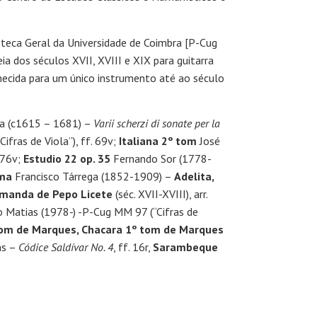
oteca Geral da Universidade de Coimbra [P-Cug
a dos séculos XVII, XVIII e XIX para guitarra
hecida para um único instrumento até ao século
a (c1615 – 1681) –
Varii scherzi di sonate per la
ifras de Viola”), ff. 69v;
Italiana 2º tom
José
 76v;
Estudio 22 op. 35
Fernando Sor (1778-
ima
Francisco Tárrega (1852-1909) –
Adelita,
manda de Pepo Licete
(séc. XVII-XVIII), arr.
iago Matias (1978-) -P-Cug MM 97 (“Cifras de
tom de Marques, Chacara 1º tom de Marques
as –
Códice Saldívar No. 4
, ff. 16r,
Sarambeque