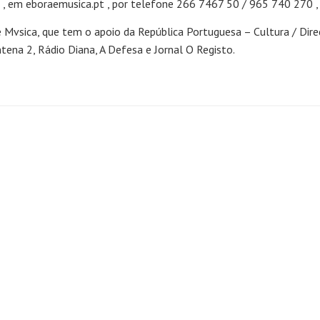
, em eboraemusica.pt , por telefone 266 7467 50 / 965 740 270 , o
e Mvsica, que tem o apoio da República Portuguesa – Cultura / Dir
ntena 2, Rádio Diana, A Defesa e Jornal O Registo.