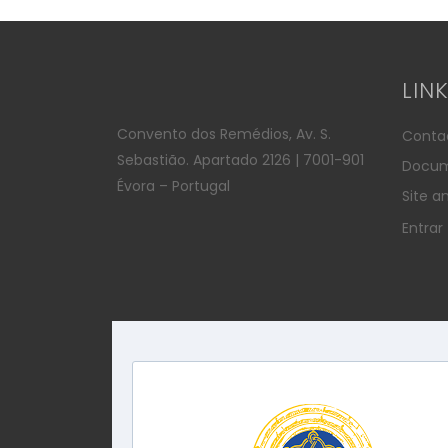
LIN
Convento dos Remédios, Av. S.
Conta
Sebastião. Apartado 2126 | 7001-901
Docum
Évora – Portugal
Site an
Entrar