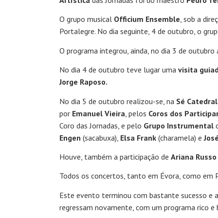
Artística
das Jornadas foi do maestro
Pedro Te
O grupo musical
Officium Ensemble
, sob a dir
Portalegre. No dia seguinte, 4 de outubro, o gru
O programa integrou, ainda, no dia 3 de outubro
No dia 4 de outubro teve lugar uma
visita guiad
Jorge Raposo.
No dia 5 de outubro realizou-se, na
Sé Catedral
por
Emanuel Vieira
, pelos
Coros dos Particip
Coro das Jornadas, e pelo
Grupo Instrumental
d
Engen
(sacabuxa),
Elsa Frank
(charamela) e
Jos
Houve, também a participação de
Ariana Russo
Todos os concertos, tanto em Évora, como em Po
Este evento terminou com bastante sucesso e ad
regressam novamente, com um programa rico e b