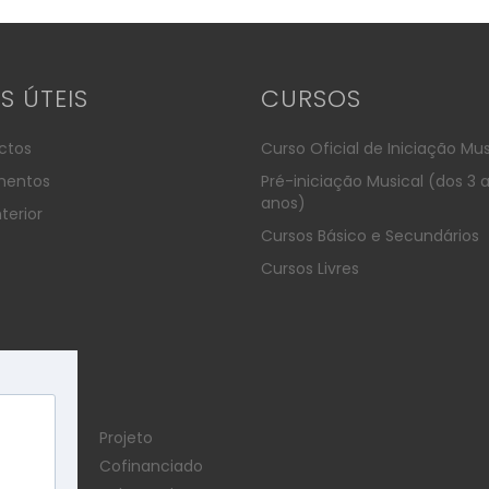
KS ÚTEIS
CURSOS
ctos
Curso Oficial de Iniciação Mus
entos
Pré-iniciação Musical (dos 3 
anos)
terior
Cursos Básico e Secundários
Cursos Livres
Projeto
Cofinanciado