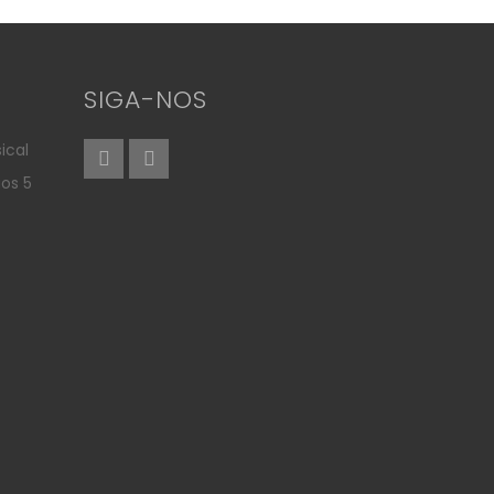
SIGA-NOS
ical
aos 5