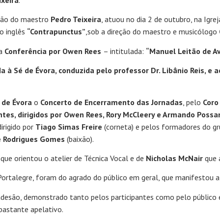
ixeira
.
eção do maestro
Pedro Teixeira
, atuou no dia 2 de outubro, na Igrej
po inglês
“Contrapunctus”
,sob a direção do maestro e musicólogo
 a
Conferência por Owen Rees
– intitulada:
“Manuel Leitão de Av
a à Sé de Évora, conduzida pelo professor Dr. Libânio Reis, e a
 de Évora
o
Concerto de Encerramento das Jornadas
, pelo
Coro
antes, dirigidos por Owen Rees, Rory McCleery e Armando Poss
irigido por
Tiago Simas Freire
(corneta) e pelos formadores do g
é Rodrigues Gomes
(baixão).
que orientou o atelier de Técnica Vocal e de
Nicholas McNair
que 
rtalegre, foram do agrado do público em geral, que manifestou a
esão, demonstrado tanto pelos participantes como pelo público em
astante apelativo.