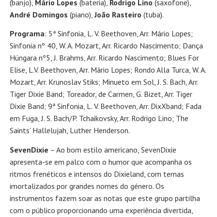
(banjo),
Mário Lopes
(bateria),
Rodrigo Lino
(saxofone),
André Domingos
(piano),
João Rasteiro
(tuba).
Programa
: 5ª Sinfonia, L. V. Beethoven, Arr. Mário Lopes;
Sinfonia nº 40, W. A. Mozart, Arr. Ricardo Nascimento; Dança
Húngara nº5, J. Brahms, Arr. Ricardo Nascimento; Blues For
Elise, L.V. Beethoven, Arr. Mário Lopes; Rondo Alla Turca, W. A.
Mozart, Arr. Krunoslav Stiks; Minueto em Sol, J. S. Bach, Arr.
Tiger Dixie Band; Toreador, de Carmen, G. Bizet, Arr. Tiger
Dixie Band; 9ª Sinfonia, L. V. Beethoven, Arr. DixXband; Fada
em Fuga, J. S. Bach/P. Tchaikovsky, Arr. Rodrigo Lino; The
Saints’ Hallelujah, Luther Henderson.
SevenDixie
– Ao bom estilo americano, SevenDixie
apresenta-se em palco com o humor que acompanha os
ritmos frenéticos e intensos do Dixieland, com temas
imortalizados por grandes nomes do género. Os
instrumentos fazem soar as notas que este grupo partilha
com o público proporcionando uma experiência divertida,