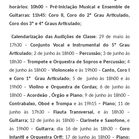
horários:
10h00 – Pré-iniciação Musical e Ensemble de
Guitarras: 11h45: Coro II, Coro do 2º Grau Articulado,
Coro dos 3º e 4º Graus Articulado;
Calendarização das Audições de Classe
: 29 de maio às
17h30 –
Conjunto Vocal e Instrumental do 5º Grau
Articulado
; 2 de junho às 18h00 –
Percussão;
3 de junho às
18h30 –
Trompete e Orquestra de Sopros e Percussão;
4
de junho às 18h00 –
Violoncelo
e às 19h00 –
Canto, Coro I
e Coro 1º Grau Articulado
; 5 de junho às 18h00 e às
19h00 –
Violino e Orquestra de Cordas;
6 de junho às
18h00 –
Acordeão , Órgão e Piano
; 9 de junho às 18h00 –
Contrabaixo, Oboé e Trompa
e às 19h15
– Piano;
11 de
junho às 17h30 –
Flauta Transversal,
e às 18h30 –
Guitarra;
12 de junho às 18h00 –
Clarinete e Saxofone,
e
às 19h00 –
Guitarra
; dia 16 de junho às 18h30 –
Coro
Infantil e Orquestra Orff;
17 de junho às 18h00 –
Piano;