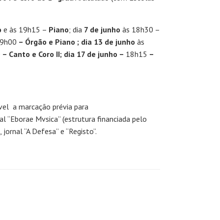
o
e às 19h15 –
Piano
; dia
7 de junho
às 18h30 –
19h00
– Órgão e Piano ; dia 13 de junho
às
0
– Canto e Coro II; dia 17 de junho –
18h15
–
ível a marcação prévia para
l “Eborae Mvsica” (estrutura financiada pelo
jornal “A Defesa” e “Registo”.