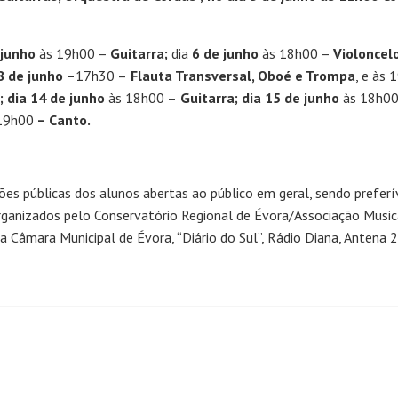
 junho
às 19h00 –
Guitarra;
dia
6 de junho
às 18h00 –
Violoncel
8
de junho –
17h30 –
Flauta Transversal, Oboé e Trompa
, e às 
 ; dia 14 de junho
às 18h00 –
Guitarra; dia 15 de junho
às 18h0
19h00
– Canto.
ões públicas dos alunos abertas ao público em geral, sendo prefer
rganizados pelo Conservatório Regional de Évora/Associação Musica
Câmara Municipal de Évora, “Diário do Sul”, Rádio Diana, Antena 2, 