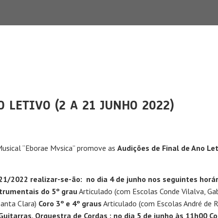
 LETIVO (2 A 21 JUNHO 2022)
Musical “Eborae Mvsica” promove as
Audições de Final de Ano Le
21/2022 realizar-se-ão: no dia 4 de junho nos seguintes horár
strumentais do 5º grau
Articulado (com Escolas Conde Vilalva, Gabr
Santa Clara)
Coro 3º e 4º graus
Articulado (com Escolas André de R
itarras, Orquestra de Cordas ; no dia 5 de junho às 11h00 Cor