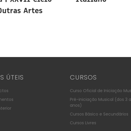
Outras Artes
KS ÚTEIS
CURSOS
ctos
Curso Oficial de Iniciação Mus
entos
Pré-iniciação Musical (dos 3 
anos)
terior
Cursos Básico e Secundários
Cursos Livres