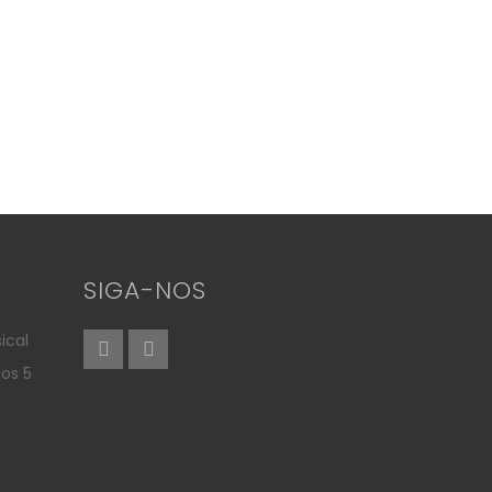
SIGA-NOS
ical
aos 5