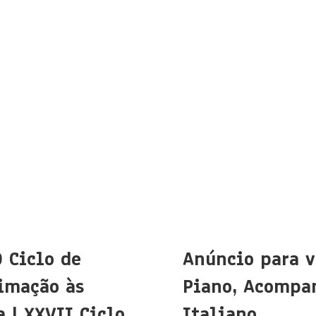
O Ciclo de
Anúncio para v
imação às
Piano, Acompa
 | XXVII Ciclo
Italiano