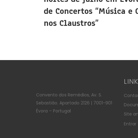
de Concertos “Música e 
nos Claustros”
LIN
Convento dos Remédios, Av. S.
Conta
Sebastião. Apartado 2126 | 7001-901
Docum
Évora – Portugal
Site an
Entrar