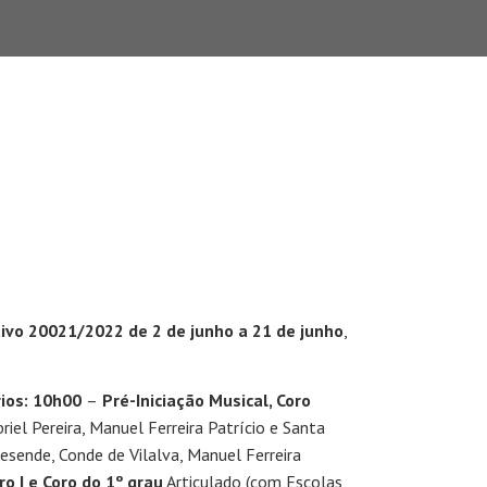
tivo 20021/2022 de 2 de junho a 21 de junho
,
ios:
10h00
–
Pré-Iniciação Musical, Coro
iel Pereira, Manuel Ferreira Patrício e Santa
esende, Conde de Vilalva, Manuel Ferreira
o I e Coro do 1º grau
Articulado (com Escolas