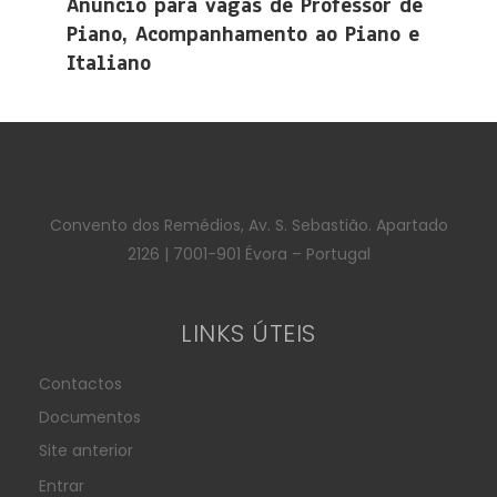
Anúncio para vagas de Professor de
Piano, Acompanhamento ao Piano e
Italiano
Convento dos Remédios, Av. S. Sebastião. Apartado
2126 | 7001-901 Évora – Portugal
LINKS ÚTEIS
Contactos
Documentos
Site anterior
Entrar