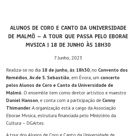
ALUNOS DE CORO E CANTO DA UNIVERSIDADE
DE MALMÖ – A TOUR QUE PASSA PELO EBORAE
MVSICA | 18 DE JUNHO ÀS 18H30
7 Junho, 2023
Realiza-se no dia
18 de junho, às 18h30
, no
Convento dos
Remédios
,
Av.de S. Sebastião
, em Évora, um
concerto
pelos Alunos de Coro e Canto da Universidade de
Malmö.
O ensemble tem como diretor artístico e maestro
Daniel Hanson
, e conta com a participação de
Conny
Thimander
. A organização está a cargo da Associação
Eborae Mvsica, estrutura financiada pelo Ministério da
Cultura – DGArtes.
A tour dos Alunos de Coro e Canto da Universidade de