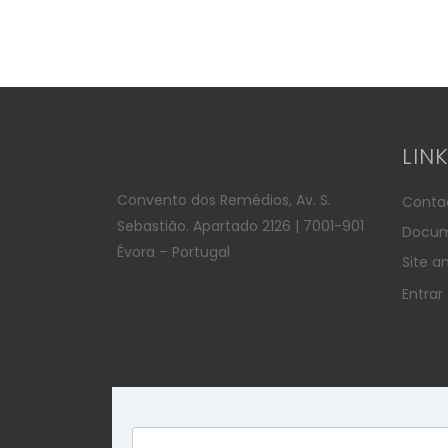
LIN
Convento dos Remédios, Av. S.
Conta
Sebastião. Apartado 2126 | 7001-901
Docum
Évora – Portugal
Site an
Entrar