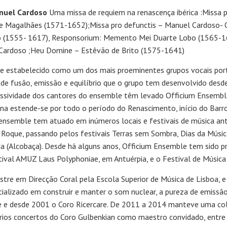
nuel Cardoso
Uma missa de requiem na renascença ibérica :Missa 
e Magalhães (1571-1652);Missa pro defunctis – Manuel Cardoso- 
 (1555- 1617), Responsorium: Memento Mei Duarte Lobo (1565-16
l Cardoso ;Heu Domine – Estêvão de Brito (1575-1641)
 estabelecido como um dos mais proeminentes grupos vocais portu
e fusão, emissão e equilíbrio que o grupo tem desenvolvido desde a
ressividade dos cantores do ensemble têm levado Officium Ensemb
ina estende-se por todo o período do Renascimento, início do Ba
ensemble tem atuado em inúmeros locais e festivais de música anti
Roque, passando pelos festivais Terras sem Sombra, Dias da Música
a (Alcobaça). Desde há alguns anos, Officium Ensemble tem sido p
stival AMUZ Laus Polyphoniae, em Antuérpia, e o Festival de Música
tre em Direcção Coral pela Escola Superior de Música de Lisboa, 
cializado em construir e manter o som nuclear, a pureza de emissã
le e desde 2001 o Coro Ricercare. De 2011 a 2014 manteve uma 
vários concertos do Coro Gulbenkian como maestro convidado, ent