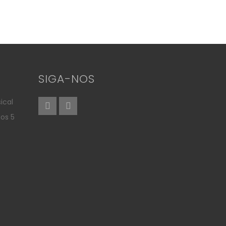
SIGA-NOS
ical
aos 5