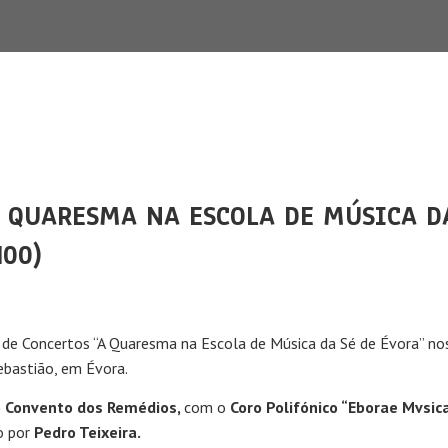
A QUARESMA NA ESCOLA DE MÚSICA DA
H00)
de Concertos “A Quaresma na Escola de Música da Sé de Évora” no
ebastião, em Évora.
no Convento dos Remédios,
com o
Coro Polifónico “Eborae Mvsic
o por
Pedro Teixeira.