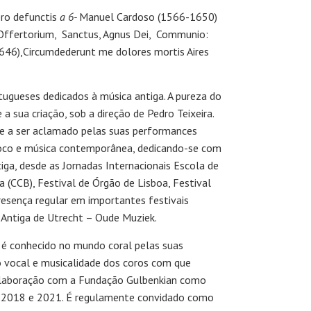
pro defunctis
a 6-
Manuel Cardoso (1566-1650)
Offertorium,
Sanctus, Agnus Dei,
Communio:
46),Circumdederunt me dolores mortis Aires
gueses dedicados à música antiga. A pureza do
 sua criação, sob a direção de Pedro Teixeira.
le a ser aclamado pelas suas performances
rroco e música contemporânea, dedicando-se com
ga, desde as Jornadas Internacionais Escola de
 (CCB), Festival de Órgão de Lisboa, Festival
resença regular em importantes festivais
 Antiga de Utrecht – Oude Muziek.
e é conhecido no mundo coral pelas suas
o vocal e musicalidade dos coros com que
colaboração com a Fundação Gulbenkian como
re 2018 e 2021. É regulamente convidado como