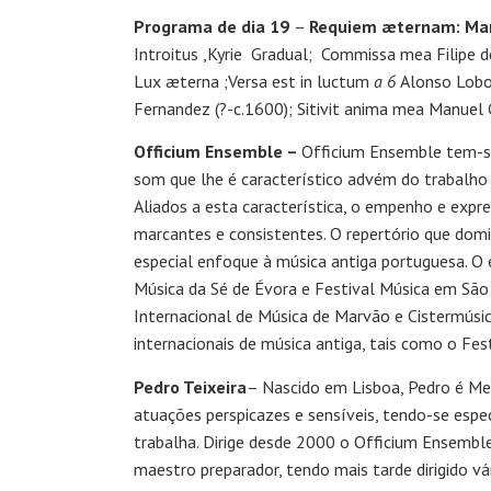
Programa de dia 19
–
Requiem æternam: Ma
Introitus ,Kyrie
Gradual;
Commissa mea Filipe d
Lux æterna ;Versa est in luctum
a 6
Alonso Lobo
Fernandez (?-c.1600); Sitivit anima mea Manue
Officium Ensemble –
Officium Ensemble tem-se
som que lhe é característico advém do trabalho d
Aliados a esta característica, o empenho e exp
marcantes e consistentes. O repertório que dom
especial enfoque à música antiga portuguesa. O 
Música da Sé de Évora e Festival Música em São 
Internacional de Música de Marvão e Cistermúsic
internacionais de música antiga, tais como o Fe
Pedro Teixeira
– Nascido em Lisboa, Pedro é Mes
atuações perspicazes e sensíveis, tendo-se espe
trabalha. Dirige desde 2000 o Officium Ensemb
maestro preparador, tendo mais tarde dirigido 