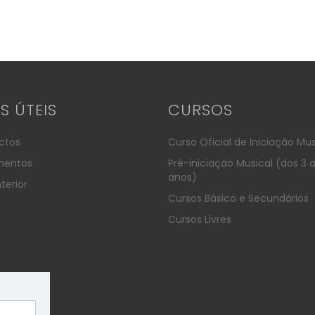
KS ÚTEIS
CURSOS
ctos
Curso Oficial de Iniciação Mus
entos
Pré-iniciação Musical (dos 3 
anos)
terior
Cursos Básico e Secundários
Cursos Livres