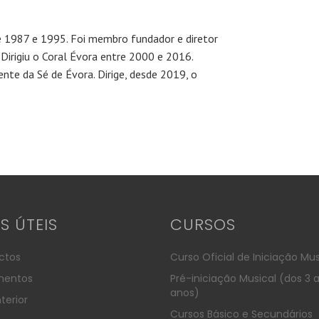
e 1987 e 1995. Foi membro fundador e diretor
Dirigiu o Coral Évora entre 2000 e 2016.
nte da Sé de Évora. Dirige, desde 2019, o
KS ÚTEIS
CURSOS
ctos
Curso Oficial de Iniciação Mus
entos
Pré-iniciação Musical (dos 3 
anos)
terior
Cursos Básico e Secundários