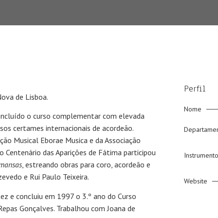
Perfil
Nova de Lisboa.
Nome
oncluído o curso complementar com elevada
sos certames internacionais de acordeão.
Departame
iação Musical Eborae Musica e da Associação
 Centenário das Aparições de Fátima participou
Instrument
 mansas
, estreando obras para coro, acordeão e
zevedo e Rui Paulo Teixeira.
Website
tez e concluiu em 1997 o 3.º ano do Curso
Repas Gonçalves. Trabalhou com Joana de