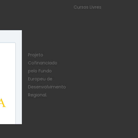
Cursos Livres
Projeto
Cofinanciado
pelo Fundo
Europeu de
Desenvolvimento
Regional.