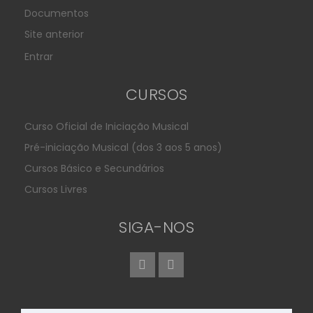
Documentos
Site anterior
Entrar
CURSOS
Curso Oficial de Iniciação Musical
Pré-iniciação Musical (dos 3 aos 5 anos)
Cursos Básico e Secundários
Cursos Livres
SIGA-NOS