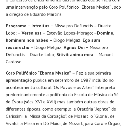
uma intervenção pelo Coro Polifónico “Eborae Mvsica” , sob
a direção de Eduardo Martins.
Programa – Introitus –
Missa pro Defunctis – Duarte
Lobo; –
Versa est
– Estevão Lopes-Morago; –
Domine,
hominem non habeo
– Diogo Melgaz;
Ego sum
ressurectio
– Diogo Melgaz;
Agnus Dei –
Missa pro
Defunctis – Duarte Lobo;
Sitivit anima mea
– Manuel
Cardoso
Coro Polifónico “Eborae Mvsica”
– Fez a sua primeira
apresentação pública em setembro de 1987, incluído no
acontecimento cultural “Os Povos e as Artes”. Interpreta
predominantemente a polifonia da Escola de Música da Sé
de Évora (sécs. XVI e XVII) mas também outras obras de
diferentes épocas, como exemplo, a Oratória “Jephte”, de
Carissimi, a “Missa da Coroação”, de Mozart, o “Gloria”, de
Vivaldi, a Missa em Dó Maior, de Mozart, para Coro e Órgão,