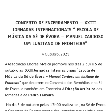
CONCERTO DE ENCERRAMENTO – XXIII
JORNADAS INTERNACIONAIS “ ESCOLA DE
MÚSICA DA SÉ DE ÉVORA – MANUEL CARDOSO
UM LUSITANO DE FRONTEIRA”
4 Outubro, 2021
A Associação Eborae Mvsica promove nos dias 2,3,4 e 5 de
outubro as
XXIII Jornadas Internacionais “Escola de
Música da Sé de Évora –
Manuel Cardoso um lusitano de
Fronteira
”
que decorrem noConvento dos Remédios e na Sé
de Évora, e também em Fronteira. A
Direção Artística
das
Jornadas é de
Pedro Teixeira
.
No dia 5 de outubro pelas 17h00 realiza-se , na Sé de Évora
o Concerto de Encerramento das Jornadas que se inicia com