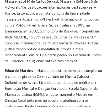
Missa em Sol M de Carlos Seixas), Missa em RéM op.86 de
A.Dvorák. Nas deslocações internacionais destacam-se: A
Kosice, Eslováquia, a convite do Coro da Universidade
Técnica de Kosice; no XVI Festival: Internacional “Encontro
com a Polifonia” em Giarre, Sicília, Itália em 2001, na
Dinamarca, em 2002, com o Coro de Roskilde, integrado na
Rede MECINE, no 22ºFestival de Coros de Preveza e 10º
Concurso Internacional de Música Sacra de Preveza, Grécia
(2004) tendo obtido a medalha de bronze e mais
recentemente, em 2019 a participação no Festival de Coros
de Florença (Itália) onde obteve três prémios.
Eduardo Martins
– Natural do distrito de Aveiro, completou
o curso de piano no Conservatório de Música Calouste
Gulbenkian de Aveiro. Licenciado com bolsa de mérito em
Formação Musical e Direção Coral pela Escola Superior de
Música de Lisboa (ESML), é neste momento Mestre em
Direção Coral pela mesma escola; trabalhou com os
professores Paulo Lourenço, Vasco Azevedo e Alberto