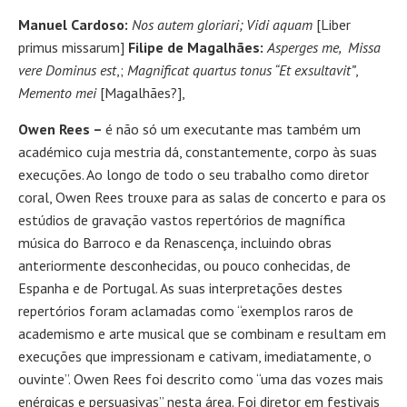
Manuel Cardoso:
Nos autem gloriari; Vidi aquam
[Liber
primus missarum]
Filipe de Magalhães:
Asperges me, Missa
vere Dominus est
,;
Magnificat quartus tonus “Et exsultavit”
,
Memento mei
[Magalhães?],
Owen Rees –
é não só um executante mas também um
académico cuja mestria dá, constantemente, corpo às suas
execuções. Ao longo de todo o seu trabalho como diretor
coral, Owen Rees trouxe para as salas de concerto e para os
estúdios de gravação vastos repertórios de magnífica
música do Barroco e da Renascença, incluindo obras
anteriormente desconhecidas, ou pouco conhecidas, de
Espanha e de Portugal. As suas interpretações destes
repertórios foram aclamadas como “exemplos raros de
academismo e arte musical que se combinam e resultam em
execuções que impressionam e cativam, imediatamente, o
ouvinte”. Owen Rees foi descrito como “uma das vozes mais
enérgicas e persuasivas” nesta área. Foi diretor em festivais